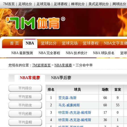
7M首页
|
足球比分
|
足球完场
|
足球赛程
|
棒球比分
|
美式足球比分
|
网球比分
首 页
NBA
篮球比分
篮球完场
篮球赛程
NBA文字直
NBA 最新预测
NBA 完全赛程
NBA 技术统计
NBA 球队排名
篮球
您现在的位置：
7M篮球首页
>
NBA常规赛
> 三分命中率
NBA常规赛
NBA季后赛
平均得分
排名
球员
场数
首发
平均篮板
1
贾克森-海斯
66
9
平均助攻
2
马克-威廉姆斯
60
55
3
特雷斯-杰克逊-戴维斯
17
0
平均抢断
4
特雷斯-杰克逊-戴维斯
36
1
平均盖帽