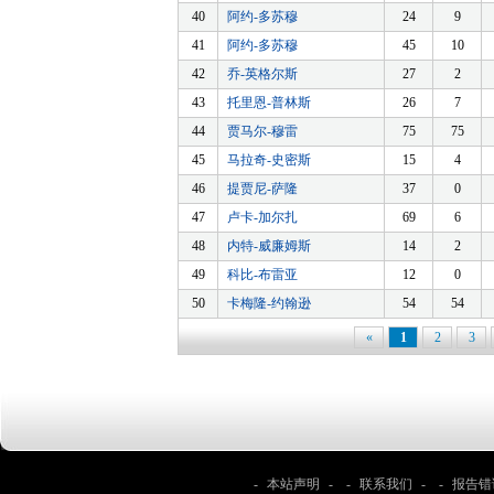
40
阿约-多苏穆
24
9
41
阿约-多苏穆
45
10
42
乔-英格尔斯
27
2
43
托里恩-普林斯
26
7
44
贾马尔-穆雷
75
75
45
马拉奇-史密斯
15
4
46
提贾尼-萨隆
37
0
47
卢卡-加尔扎
69
6
48
内特-威廉姆斯
14
2
49
科比-布雷亚
12
0
50
卡梅隆-约翰逊
54
54
«
1
2
3
-
本站声明
- -
联系我们
- -
报告错