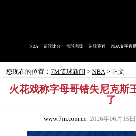
7M首页
|
足球比分
|
足球完场
|
足球赛程
|
棒球比分
|
美式足球比分
|
网球比分
首 页
NBA
篮球比分
篮球完场
篮球赛程
NBA文字直
7M制造
赛前分析
赛后报道
新闻流言
花絮花边
NBA 技术统
您现在的位置：
7M篮球新闻
>
NBA
> 正文
火花戏称字母哥错失尼克斯王
了
www.7m.com.cn
2026年06月15