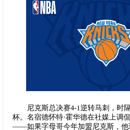
尼克斯总决赛4-1逆转马刺，时隔
杯。名宿德怀特·霍华德在社媒上调侃
——如果字母哥今年加盟尼克斯，他