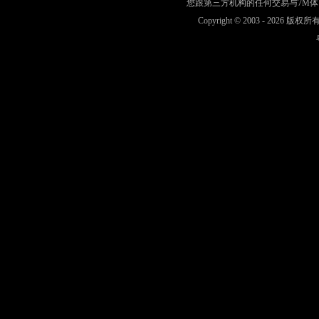
您跟第三方机构的任何交易与7M
Copyright © 2003 -
2026 版权所有 w