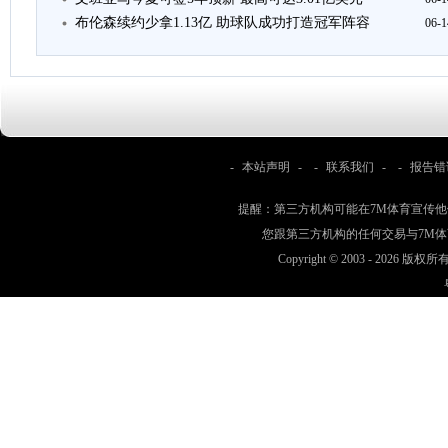
布伦森续约少拿1.13亿 助球队成功打造冠军阵容
06-1
-
本站声明
- -
联系我们
- -
报告错
提醒：第三方机构可能在7M体育宣传
您跟第三方机构的任何交易与7M
Copyright © 2003 -
2026 版权所有 w