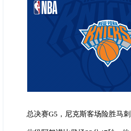
总决赛G5，尼克斯客场险胜马刺