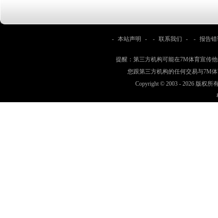
-
本站声明
- -
联系我们
- -
报告错
提醒：第三方机构可能在7M体育宣传
您跟第三方机构的任何交易与7M
Copyright © 2003 -
2026 版权所有 w