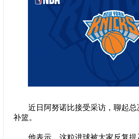
近日阿努诺比接受采访，聊起总
补篮。
他表示，这粒进球被大家反复提