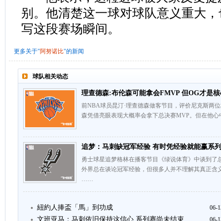
别。他清楚这一球对球队意义重大，
写这段赛场瞬间。
更多关于"
阿努诺比
"的新闻
球队相关动态
理查德森:布伦森可能拿会FMVP 但OG才是核
前NBA球员昆汀·理查德森做客节目，评价尼克斯两
森凭借亮眼表现大概率会拿下总决赛MVP。但在他心
追梦：马刺缺冠军经验 有时凭经验就能赢系
勇士球星追梦格林在播客节目《绿说体育》中谈到了总
外界总在谈论冠军经验，但很多人并不理解其真正含
……
紐約人捧盃「馬」到功成
06-1
文班亚马：马刺依旧保持这信心 系列赛尚未结束
06-1