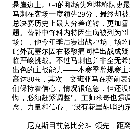
悬崖边上。G4的那场失利堪称队史
马刺在客场一度领先29分，最终却被尼克
总决赛历史上最大分差逆转，更加雪
题。替补中锋科内特因生病被列为“出
场），他今年季后赛出战22场，场均能
此外瓦塞尔因右膝酸痛同样出战成疑
临严峻挑战。不过马刺也并非全无希
出色的主战能力——本赛季常规赛主场
高达80%，其次，文班亚马在赛前表
们保持着信心，情况很危急，但还没
悔，必须赶紧调整”。主帅米奇也强
念、力量和信心，“没有花里胡哨的东
尼克斯目前总比分3-1领先，距离1