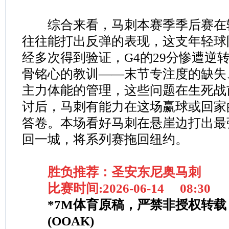
综合来看，马刺本赛季季后赛在
往往能打出反弹的表现，这支年轻球
经多次得到验证，G4的29分惨遭逆
骨铭心的教训——末节专注度的缺失
主力体能的管理，这些问题在生死战
讨后，马刺有能力在这场赢球或回家
答卷。本场看好马刺在悬崖边打出最
回一城，将系列赛拖回纽约。
胜负推荐：圣安东尼奥马刺
比赛时间:2026-06-14
08:30
*7M体育原稿，严禁非授权转载
(OOAK)