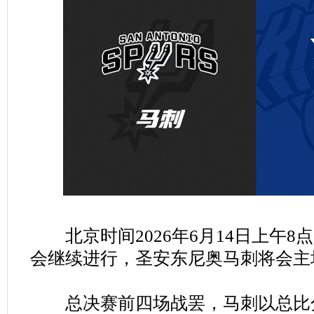
北京时间2026年6月14日上午8点
会继续进行，圣安东尼奥马刺将会主
总决赛前四场战罢，马刺以总比分