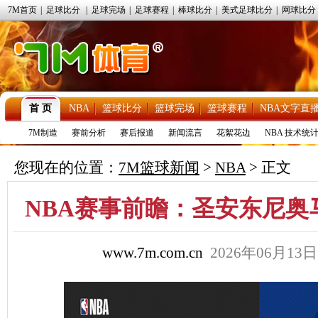
7M首页
|
足球比分
|
足球完场
|
足球赛程
|
棒球比分
|
美式足球比分
|
网球比分
首 页
NBA
篮球比分
篮球完场
篮球赛程
NBA文字直
7M制造
赛前分析
赛后报道
新闻流言
花絮花边
NBA 技术统
您现在的位置：
7M篮球新闻
>
NBA
> 正文
NBA赛事前瞻：圣安东尼奥
www.7m.com.cn
2026年06月13