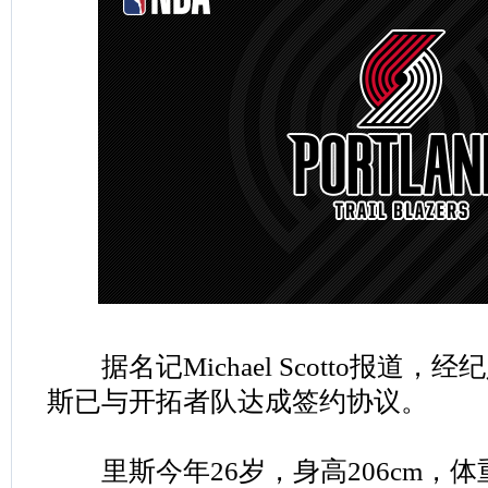
据名记Michael Scotto报道，
斯已与开拓者队达成签约协议。
里斯今年26岁，身高206cm，体重