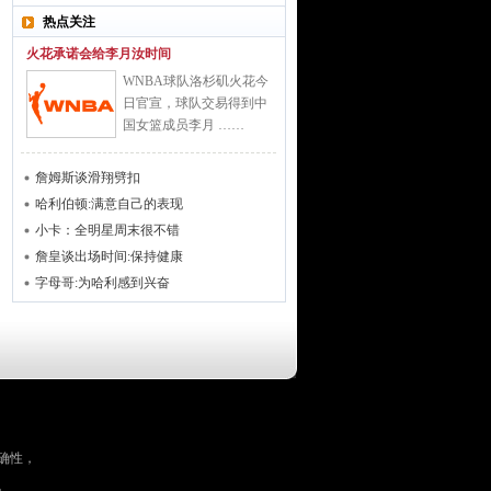
热点关注
火花承诺会给李月汝时间
WNBA球队洛杉矶火花今
日官宣，球队交易得到中
国女篮成员李月 ……
詹姆斯谈滑翔劈扣
哈利伯顿:满意自己的表现
小卡：全明星周末很不错
詹皇谈出场时间:保持健康
字母哥:为哈利感到兴奋
确性，
。