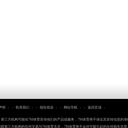
声明
- -
联系我们
- -
报告错误
- -
网站导航
- -
返回页顶
-
：第三方机构可能在7M体育宣传他们的产品或服务，7M体育将不保证其宣传信息的准
您跟第三方机构的任何交易与7M体育无关，7M体育将不会对可能引起的任何损失负责