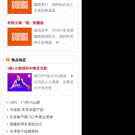
繼續進行，屆時由自由人
主場迎戰暴風。 ……
奇異主場「飛」黃騰達
週四清早，WNBA常規賽
繼續展開對決，屆時奇異
將主迎飛翼。奇 ……
热点动态
4换1火箭得到中锋亚当斯
据ESPN名记Woj报道，多
位消息人士透露，灰熊送
出中锋史蒂 ……
CBA：广州VS山西
卡洛斯-库里加盟宁波
女篮春节家门口争奥运资格
易建联球衣退役仪式
天津签下哈姆雷特