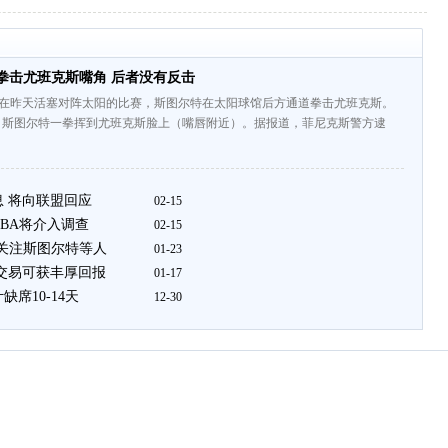
尔特拳击尤班克斯嘴角 后者没有反击
道，在昨天活塞对阵太阳的比赛，斯图尔特在太阳球馆后方通道拳击尤班克斯。
，斯图尔特一拳挥到尤班克斯脸上（嘴唇附近）。据报道，菲尼克斯警方逮
息 将向联盟回应
02-15
BA将介入调查
02-15
 关注斯图尔特等人
01-23
若交易可获丰厚回报
01-17
席10-14天
12-30