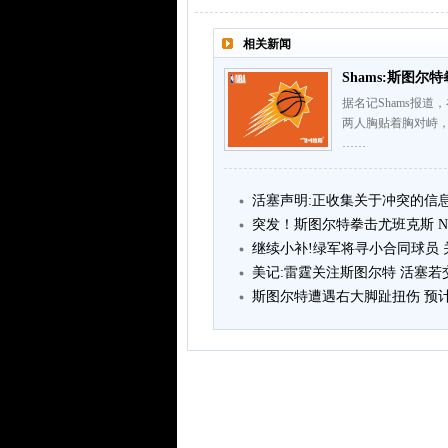
相关新闻
Shams:斯图
据名记Shams报
两人胸贴着胸对峙
……
活塞声明:正收集关于冲突的信
突发！斯图尔特拳击尤班克斯 N
继续小补!绿军将寻小合同球员
美记:雷霆关注斯图尔特 活塞
斯图尔特遭遇右大脚趾扭伤 预计缺