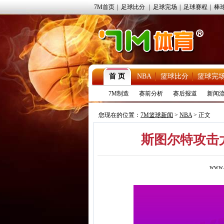
7M首页
|
足球比分
|
足球完场
|
足球赛程
|
棒
首 页
NBA
篮球比分
篮球完
7M制造
赛前分析
赛后报道
新闻
您现在的位置：
7M篮球新闻
>
NBA
> 正文
斯图尔特攻击
www.