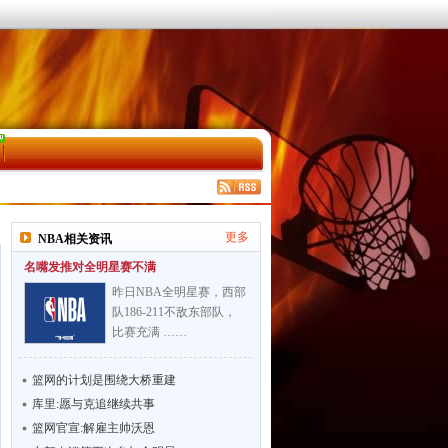
更多
NBA相关资讯
名嘴发推对全明星赛不满
昨日NBA全明星赛，西部
队186-211不敌东部队，
比赛充满 ……
篮网的计划是围绕大桥重建
库里:愿与克追继续共事
篮网官宣:解雇主帅沃恩