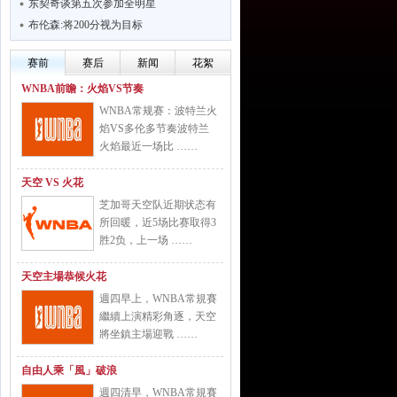
东契奇谈第五次参加全明星
布伦森:将200分视为目标
赛前
赛后
新闻
花絮
WNBA前瞻：火焰VS节奏
WNBA常规赛：波特兰火
焰VS多伦多节奏波特兰
火焰最近一场比 ……
天空 VS 火花
芝加哥天空队近期状态有
所回暖，近5场比赛取得3
胜2负，上一场 ……
天空主場恭候火花
週四早上，WNBA常規賽
繼續上演精彩角逐，天空
將坐鎮主場迎戰 ……
自由人乘「風」破浪
週四清早，WNBA常規賽