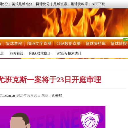
球比分
|
美式足球比分
|
网球比分
|
足球资讯
|
足球资料库
|
APP下载
场
篮球赛程
NBA文字直播
CBA数据直播
篮球资料库
篮球情报
流言
花絮花边
NBA 技术统计
WNBA 技术统计
尤班克斯一案将于23日开庭审理
7m.com.cn
2024年02月20日 来源：
直播吧