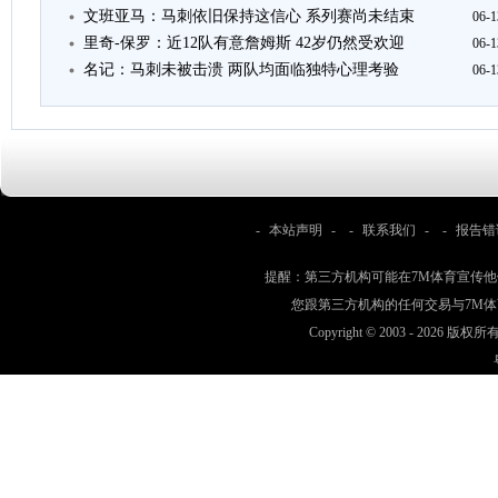
文班亚马：马刺依旧保持这信心 系列赛尚未结束
06-1
里奇-保罗：近12队有意詹姆斯 42岁仍然受欢迎
06-1
名记：马刺未被击溃 两队均面临独特心理考验
06-1
-
本站声明
- -
联系我们
- -
报告错
提醒：第三方机构可能在7M体育宣传
您跟第三方机构的任何交易与7M
Copyright © 2003 -
2026 版权所有 w