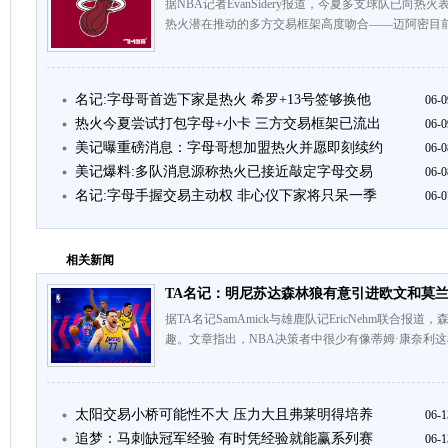
据NBA记者EvanSidery报道，今夏多支球队已向
热火潜在推动的多方交易框架高度吻合——迈阿密目前
名记:字母哥首选下家是热火 希罗+13号签够换他
06-0
热火今夏尝试打包字母+小卡 三方交易框架已流出
06-0
美记曝重磅消息：字母哥想加盟热火并愿即刻续约
06-0
美记爆料:多队消息源称热火已接近敲定字母交易
06-0
名记:字母手握交易主动权 非心仪下家将只呆一季
06-0
相关新闻
TA名记：明尼苏达森林狼有意引进欧文和莫
据TA名记SamAmick与雄鹿队记EricNehm联合
趣。文章指出，NBA决策者中很少有像蒂姆·康奈利这
太阳交易小桥可能性不大 压力大且弗莱明得培养
06-1
追梦：马刺缺冠军经验 有时凭经验就能赢系列赛
06-1