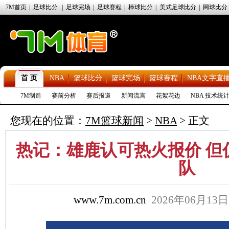
7M首页
|
足球比分
|
足球完场
|
足球赛程
|
棒球比分
|
美式足球比分
|
网球比分
首 页
NBA
篮球比分
篮球完场
篮球赛程
NBA文字直
7M制造
赛前分析
赛后报道
新闻流言
花絮花边
NBA 技术统
您现在的位置：
7M篮球新闻
>
NBA
> 正文
热记：雄鹿认可热火报价 但
队
www.7m.com.cn
2026年06月13