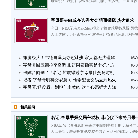
母哥说：“我们在职业生涯期间赚了太多钱。一旦退役
字母哥去向或在选秀大会期间揭晓 热火追求
今日，NBA记者MarcStein报道了雄鹿球星扬尼斯
人士透露：迈阿密热火和波特兰开拓者已经展开对字母
难度极大！韦德自曝为夺冠让步 家人都无法理解
06-0
字母哥回应德拉季奇调侃:迈阿密确实是个好地方
06-0
保障合同剩1年!名记:雄鹿错过字母最佳交易时机
05-3
记者:字母哥明确交易意向 他希望被交易去到热火
05-3
字母哥:退役后计划担任主教练 这个心愿鲜为人知
05-3
相关新闻
名记:字母手握交易主动权 非心仪下家将只呆
NBA知名记者海恩斯在采访中聊到字母哥的交易动向
大话语权，若雄鹿将他交易至其并不认可的球队，他
……