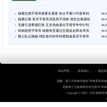
雄鹿交易字母哥索要乐透签 热火手握13号签有利
06-0
雄鹿记者:有关字母哥消息风平浪静 潜在交易涌动
06-0
无缘引进希腊巨兽 五支劲旅退出字母哥争夺行列
06-0
特纳指责字母哥 雄鹿有意通过交易送走两名球员
06-0
骑士队记揭秘:球队曾问价怀特霍勒迪甚至字母哥
06-0
-
本站声明
- -
联系我们
- -
报告错
提醒：第三方机构可能在7M体育宣传
您跟第三方机构的任何交易与7M
Copyright © 2003 -
2026 版权所有 w