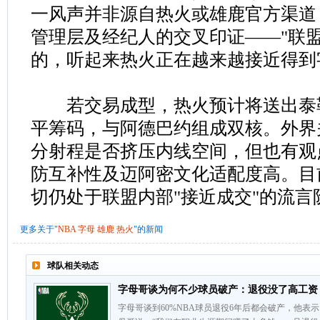
一风声并非源自热火或雄鹿官方渠道
管理层及经纪人的交叉印证——"联盟
的，听起来热火正在越来越接近得到字
若交易成型，热火预计将送出泰勒
平筹码，与阿德巴约组成双核。外界
分射程是否挤压内线空间，但也有观
防互补性及迈阿密文化适配度高。目
切仍处于联盟内部"接近成交"的流言
更多关于"
NBA
字母
雄鹿
热火
"的新闻
球队相关动态
字母哥谈为何不少球员破产：退役没了高工资
字母哥谈到60%NBA球员退役6年后都会破产，他