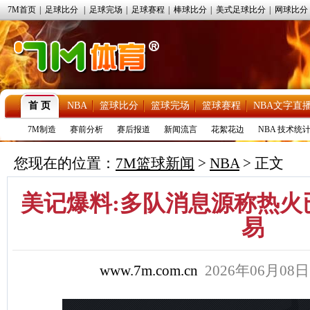
7M首页
|
足球比分
|
足球完场
|
足球赛程
|
棒球比分
|
美式足球比分
|
网球比分
首 页
NBA
篮球比分
篮球完场
篮球赛程
NBA文字直
7M制造
赛前分析
赛后报道
新闻流言
花絮花边
NBA 技术统
您现在的位置：
7M篮球新闻
>
NBA
> 正文
美记爆料:多队消息源称热火
易
www.7m.com.cn
2026年06月08