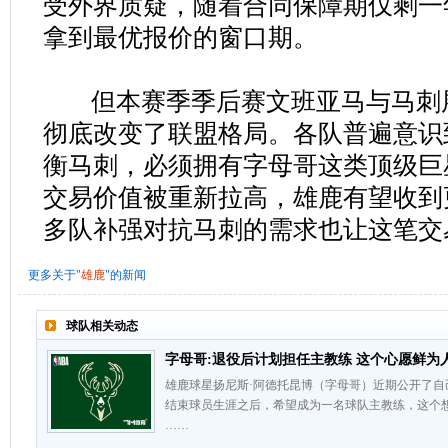
受外界质疑，随着合同保障期仅剩一
拿到最优报价的窗口期。
但本赛季季后赛文班亚马与马刺
彻底改变了联盟格局。各队普遍意识
衡马刺，必须拥有字母哥这类顶级巨
交易价值被重新拉高，雄鹿有望收到
多队补强对抗马刺的需求也让这笔交
更多关于"
雄鹿
"的新闻
球队相关动态
字母哥:退役后计划担任主教练 这个心愿鲜为
雄鹿球星扬尼斯·阿德托昆博（字母哥）近期公开了
结束球员生涯之后，希望成为一名球队主教练，这个
……