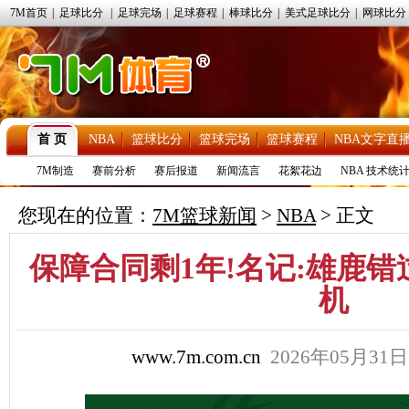
7M首页
|
足球比分
|
足球完场
|
足球赛程
|
棒球比分
|
美式足球比分
|
网球比分
首 页
NBA
篮球比分
篮球完场
篮球赛程
NBA文字直
7M制造
赛前分析
赛后报道
新闻流言
花絮花边
NBA 技术统
您现在的位置：
7M篮球新闻
>
NBA
> 正文
保障合同剩1年!名记:雄鹿
机
www.7m.com.cn
2026年05月31