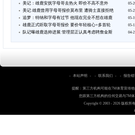
美记：雄鹿安抚字母哥去热火 即价不高不意外
05-2
美记:雄鹿曾用字母哥报价莫布里 遭骑士直接拒绝
05-2
追梦：特纳和字母有过节 他现在完全不想在雄鹿
05-1
雄鹿正式听取字母哥报价 要价年轻核心+多首轮
05-1
队记曝雄鹿选帅进展:管理层正认真考虑聘詹金斯
04-2
-
本站声明
- -
联系我们
- -
报告错
提醒：第三方机构可能在7M体育宣传
您跟第三方机构的任何交易与7M
Copyright © 2003 -
2026 版权所有 w