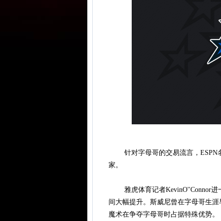
针对字母哥的交易流言，ESPN名记R
家。
雅虎体育记者KevinO''Conn
间大幅提升。斯威尼曾在字母哥生涯
魔术在争夺字母哥时占据特殊优势。