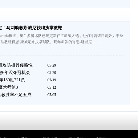
定！马刺助教斯威尼获聘执掌教鞭
Charania报道，奥兰多魔术队已确定新任主教练人选，他们将聘请目前效力于圣
理教练肖恩·斯威尼来执掌球队。现年41岁的肖恩-斯威尼 ……
文班攻防极具侵略性
05-29
多年没夺冠机会
05-20
189胜221负
05-19
魔术师第3
05-12
执教胜率不足五成
05-05