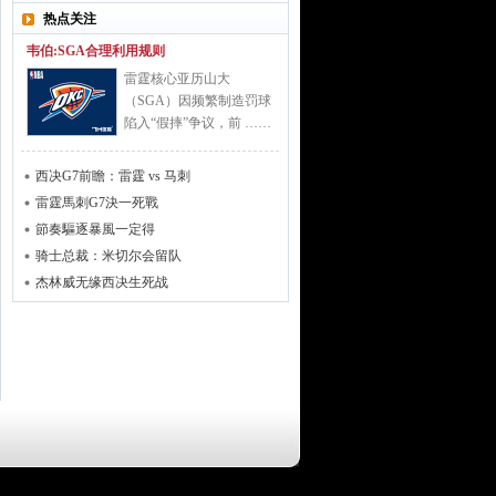
热点关注
韦伯:SGA合理利用规则
雷霆核心亚历山大
（SGA）因频繁制造罚球
陷入“假摔”争议，前 ……
西决G7前瞻：雷霆 vs 马刺
雷霆馬刺G7決一死戰
節奏驅逐暴風一定得
骑士总裁：米切尔会留队
杰林威无缘西决生死战