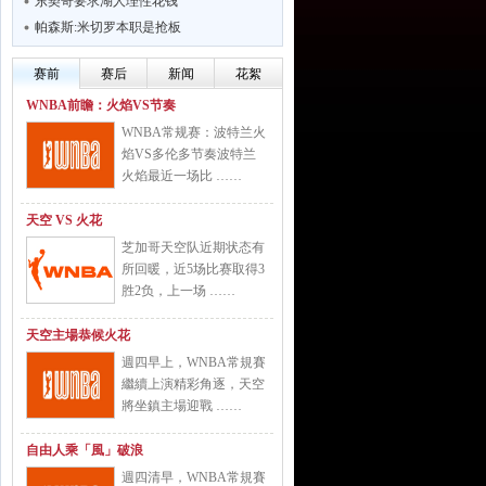
东契奇要求湖人理性花钱
帕森斯:米切罗本职是抢板
赛前
赛后
新闻
花絮
WNBA前瞻：火焰VS节奏
WNBA常规赛：波特兰火
焰VS多伦多节奏波特兰
火焰最近一场比 ……
天空 VS 火花
芝加哥天空队近期状态有
所回暖，近5场比赛取得3
胜2负，上一场 ……
天空主場恭候火花
週四早上，WNBA常規賽
繼續上演精彩角逐，天空
將坐鎮主場迎戰 ……
自由人乘「風」破浪
週四清早，WNBA常規賽