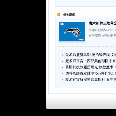
相关新闻
魔术新帅尘埃落
据知名记者Shams
安东尼奥马刺队的助
魔术师盛赞马刺:统治级表现 
魔术师直言：西部其他球队未来
莫斯利执教履历曝光:执教魔术5年
切特哈滕首发胜率75%并列第1 
魔术官宣解雇主帅莫斯利 五年