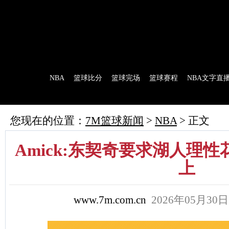
7M首页
|
足球比分
|
足球完场
|
足球赛程
|
棒球比分
|
美式足球比分
|
网球比分
首 页
NBA
篮球比分
篮球完场
篮球赛程
NBA文字直
7M制造
赛前分析
赛后报道
新闻流言
花絮花边
NBA 技术统
您现在的位置：
7M篮球新闻
>
NBA
> 正文
Amick:东契奇要求湖人理
上
www.7m.com.cn
2026年05月30