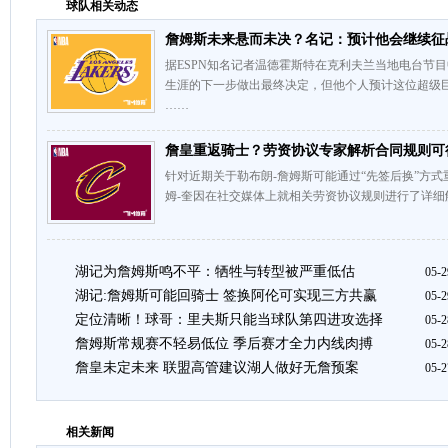
球队相关动态
詹姆斯未来悬而未决？名记：预计他会继续征
据ESPN知名记者温德霍斯特在克利夫兰当地电台节
生涯的下一步做出最终决定，但他个人预计这位超级
……
詹皇重返骑士？劳资协议专家解析合同规则可
针对近期关于勒布朗-詹姆斯可能通过“先签后换”方式
姆-奎因在社交媒体上就相关劳资协议规则进行了详细
湖记为詹姆斯鸣不平：牺牲与转型被严重低估
05-2
湖记:詹姆斯可能回骑士 签换阿伦可实现三方共赢
05-2
定位清晰！球哥：里夫斯只能当球队第四进攻选择
05-2
詹姆斯常规赛不轻易低位 季后赛才全力内线肉搏
05-2
詹皇未定未来 联盟高管建议湖人做好无詹预案
05-2
相关新闻