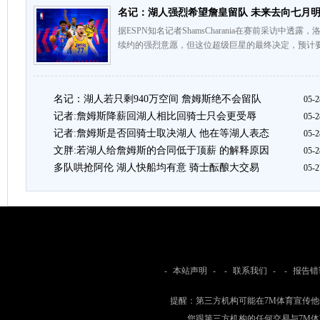
名记：湖人强烈希望詹皇留队 未来去向七月
据ESPN知名记者ShamsCharania在赛前采访中
续约的强烈意愿，但这位超级巨星的最终决定，预计要
名记：湖人若只剩940万空间 詹姆斯绝不会留队
05-2
记者:詹姆斯降薪回湖人相比回骑士只会更受辱
05-2
记者:詹姆斯是否回骑士取决湖人 他在等湖人表态
05-2
文胖:若湖人给詹姆斯的合同低于顶薪 的解释原因
05-2
多队哄抢阿伦 湖人快船均有意 骑士酝酿大交易
05-2
-
本站声明
- -
联系我们
- -
报告错
提醒：第三方机构可能在7M体育宣传
您跟第三方机构的任何交易与7M