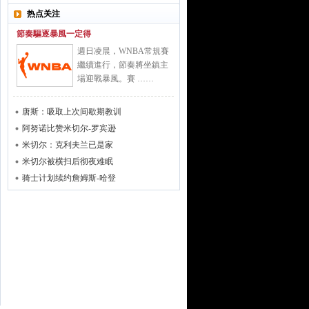
热点关注
節奏驅逐暴風一定得
週日凌晨，WNBA常規賽
繼續進行，節奏將坐鎮主
場迎戰暴風。賽 ……
唐斯：吸取上次间歇期教训
阿努诺比赞米切尔-罗宾逊
米切尔：克利夫兰已是家
米切尔被横扫后彻夜难眠
骑士计划续约詹姆斯-哈登