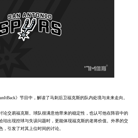
k在《RunItBack》节目中，解读了马刺后卫福克斯的队内处境与未来走向。
讨论交易福克斯。球队很满意他带来的稳定性，也认可他在阵容中的
哈珀出现控球与失误问题时，更能体现福克斯的老将价值。外界的交
色，引发了对其上位时间的讨论。