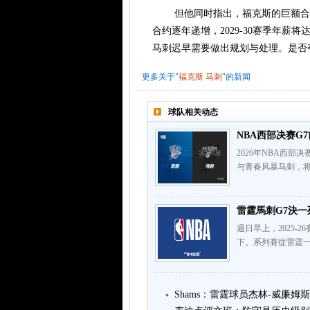
但他同时指出，福克斯的巨额合同是无
合约逐年递增，2029-30赛季年薪
马刺迟早需要做出规划与处理。是否
更多关于"
福克斯
马刺
"的新闻
球队相关动态
NBA西部决赛G7
2026年NBA西部
与青春风暴马刺，将
雷霆馬刺G7決一
週日早上，2025
下。系列賽從雷霆一度
Shams：雷霆球员杰林-威廉姆