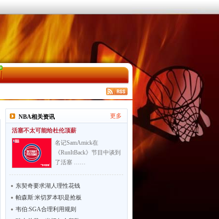
更多
NBA相关资讯
活塞不太可能给杜伦顶薪
名记SamAmick在
《RunItBack》节目中谈到
了活塞 ……
东契奇要求湖人理性花钱
帕森斯:米切罗本职是抢板
韦伯:SGA合理利用规则