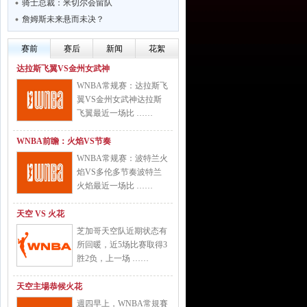
骑士总裁：米切尔会留队
詹姆斯未来悬而未决？
赛前
赛后
新闻
花絮
达拉斯飞翼VS金州女武神
WNBA常规赛：达拉斯飞
翼VS金州女武神达拉斯
飞翼最近一场比 ……
WNBA前瞻：火焰VS节奏
WNBA常规赛：波特兰火
焰VS多伦多节奏波特兰
火焰最近一场比 ……
天空 VS 火花
芝加哥天空队近期状态有
所回暖，近5场比赛取得3
胜2负，上一场 ……
天空主場恭候火花
週四早上，WNBA常規賽