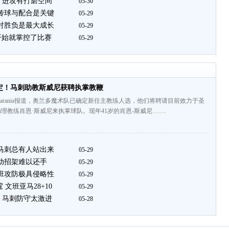
 进攻有打磨空间
05-30
 传球与配合是关键
05-29
面对胜负是最大成长
05-29
开始就掌控了比赛
05-29
定！马刺助教斯威尼获聘执掌教鞭
Charania报道，奥兰多魔术队已确定新任主教练人选，他们将聘请目前效力于圣
理教练肖恩·斯威尼来执掌球队。现年41岁的肖恩-斯威尼 ……
 马刺总有人站出来
05-29
被动招架难以还手
05-29
文班攻防极具侵略性
05-29
文班亚马28+10
05-29
 马刺防守太激进
05-28