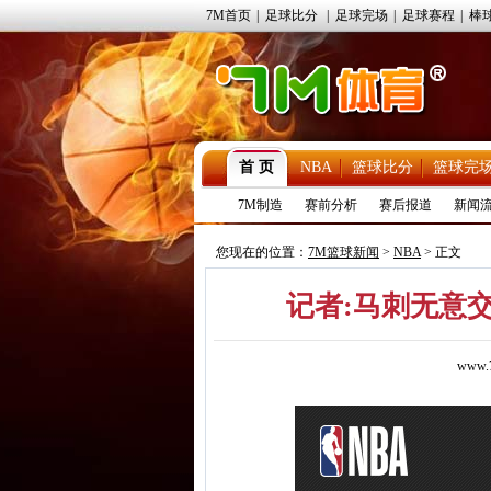
7M首页
|
足球比分
|
足球完场
|
足球赛程
|
棒
首 页
NBA
篮球比分
篮球完
7M制造
赛前分析
赛后报道
新闻
您现在的位置：
7M篮球新闻
>
NBA
> 正文
记者:马刺无意
www.7