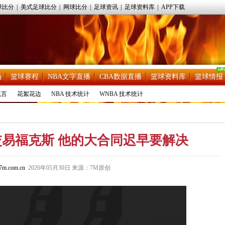
球比分
|
美式足球比分
|
网球比分
|
足球资讯
|
足球资料库
|
APP下载
场
篮球赛程
NBA文字直播
CBA数据直播
篮球资料库
篮球情报
流言
花絮花边
NBA 技术统计
WNBA 技术统计
交易福克斯 他的大合同迟早要解决
m.com.cn
2026年05月30日 来源：7M原创