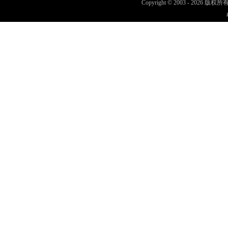
Copyright © 2003 -
2026 版权所有 w