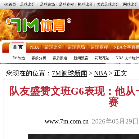
7M首页
|
足球比分
|
足球完场
|
足球赛程
|
棒球比分
|
美式足球比分
|
网球比分
首 页
NBA
篮球比分
篮球完场
篮球赛程
NBA文字直
7M制造
赛前分析
赛后报道
新闻流言
花絮花边
NBA 技术统
您现在的位置：
7M篮球新闻
>
NBA
> 正文
队友盛赞文班G6表现：他从
赛
www.7m.com.cn
2026年05月29