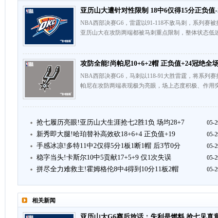
亚历山大遭针对性限制 18中6仅得15分正负值-
NBA西部决赛G6，雷霆以91-118不敌马刺，系列赛
亚历山大在攻防两端都被马刺重点限制，整体状态低迷
攻防全能!尚帕尼10+6+2帽 正负值+24冠绝全
NBA西部决赛G6，马刺以118-91大胜雷霆，将系列
帕尼在攻防两端表现极为亮眼，场上态度积极、作用突出
抢七履历亮眼!亚历山大生涯抢七2胜1负 场均28+7
05-2
新秀即大腿!哈珀替补高效砍18+6+4 正负值+19
05-2
手感冰凉!多特11中2仅得5分1板1断1帽 后3节0分
05-2
稳字当头!卡斯尔10中5贡献17+5+9 仅1次失误
05-2
拼尽全力难救主!霍姆格伦8中4得到10分11板2帽
05-2
相关新闻
亚历山大G6赛后放话：失利是燃料 抢七见真