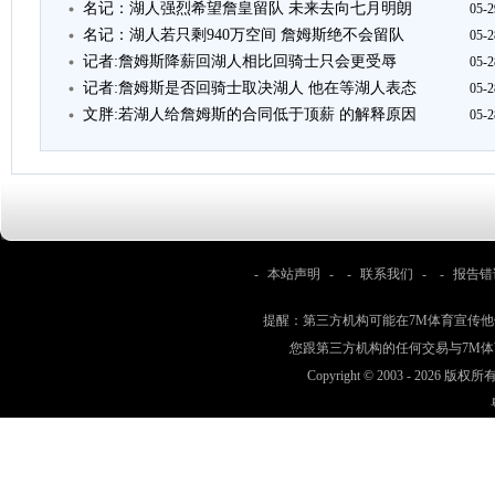
名记：湖人强烈希望詹皇留队 未来去向七月明朗
05-2
名记：湖人若只剩940万空间 詹姆斯绝不会留队
05-2
记者:詹姆斯降薪回湖人相比回骑士只会更受辱
05-2
记者:詹姆斯是否回骑士取决湖人 他在等湖人表态
05-2
文胖:若湖人给詹姆斯的合同低于顶薪 的解释原因
05-2
-
本站声明
- -
联系我们
- -
报告错
提醒：第三方机构可能在7M体育宣传
您跟第三方机构的任何交易与7M
Copyright © 2003 -
2026 版权所有 w