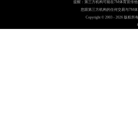
提醒：第三方机构可能在7M体育宣传
您跟第三方机构的任何交易与7M
Copyright © 2003 -
2026 版权所有 w