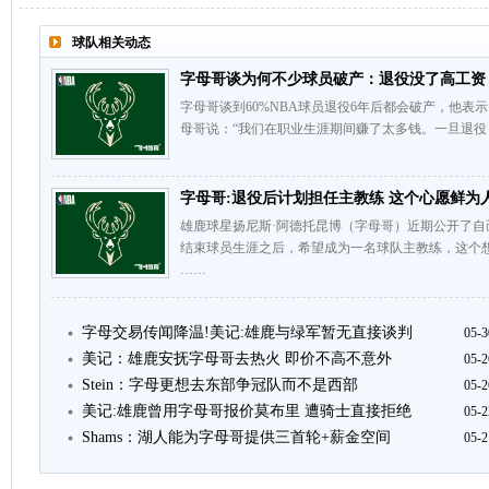
球队相关动态
字母哥谈为何不少球员破产：退役没了高工资
字母哥谈到60%NBA球员退役6年后都会破产，他
母哥说：“我们在职业生涯期间赚了太多钱。一旦退役
字母哥:退役后计划担任主教练 这个心愿鲜为
雄鹿球星扬尼斯·阿德托昆博（字母哥）近期公开了
结束球员生涯之后，希望成为一名球队主教练，这个
……
字母交易传闻降温!美记:雄鹿与绿军暂无直接谈判
05-3
美记：雄鹿安抚字母哥去热火 即价不高不意外
05-2
Stein：字母更想去东部争冠队而不是西部
05-2
美记:雄鹿曾用字母哥报价莫布里 遭骑士直接拒绝
05-2
Shams：湖人能为字母哥提供三首轮+薪金空间
05-2