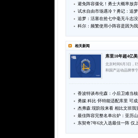
避免阵容僵化！勇士大概率放弃
试水自由市场遇冷？勇记：追梦
追梦：活塞在抢七中毫无斗志没
科尔：频繁使用小阵容是因为我
相关新闻
库里10年超4亿
北京时间6月3日，E
和国产运动品牌李宁
香波特谈布伦森：小后卫难当核
勇媒:科比·怀特能适配库里 可
杰弗森:现阶段来看 相比文班
最佳阵容完整名单出炉：亚历山
东契奇7年6次入选最佳一阵 仅