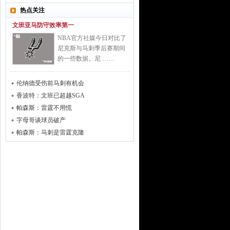
热点关注
文班亚马防守效率第一
NBA官方社媒今日对比了
尼克斯与马刺季后赛期间
的一些数据。尼 ……
伦纳德受伤前马刺有机会
香波特：文班已超越SGA
帕森斯：雷霆不用慌
字母哥谈球员破产
帕森斯：马刺是雷霆克隆