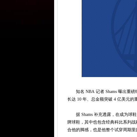
知名 NBA 记者 Shams 曝
长达 10 年、总金额突破 4 亿美元
据 Shams 补充透露，在成为
牌球鞋，其中也包含经典科比系列战
合他的脚感，也是他整个试穿周期里