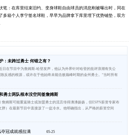
笔：在库里结束旧约、变身球鞋自由球员的消息刚被曝出时，同在
了多箱个人李宁签名球鞋，早早为品牌拿下库里埋下优势铺垫，双方
。
护：未跨过勇士 何错之有？
杨近日在节目中为詹姆斯-哈登发声，他认为外界针对哈登的批评浪潮有失公
招致反感的根源，或许在于他始终未能击败巅峰时期的金州勇士。“当时所有
士和勇士两队根本没空间签詹姆斯
·詹姆斯可能重返骑士或加盟勇士的流言传得沸沸扬扬，但ESPN薪资专家布
（文胖）在最新节目中直接泼了一盆冷水。他明确指出，从严格的薪资空间
风夺冠成就感拉满
05-25