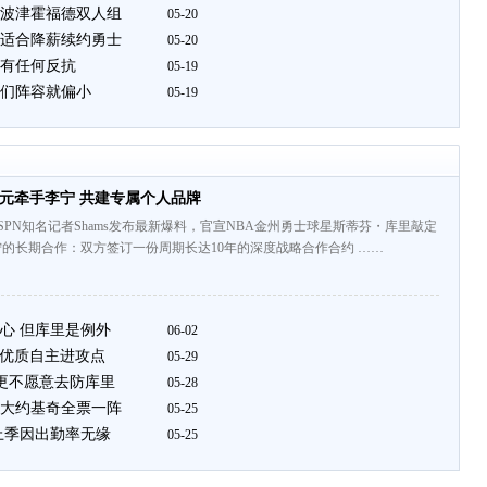
波津霍福德双人组
05-20
适合降薪续约勇士
05-20
有任何反抗
05-19
们阵容就偏小
05-19
美元牵手李宁 共建专属个人品牌
SPN知名记者Shams发布最新爆料，官宣NBA金州勇士球星斯蒂芬・库里敲定
的长期合作：双方签订一份周期长达10年的深度战略合作合约 ……
心 但库里是例外
06-02
成优质自主进攻点
05-29
我更不愿意去防库里
05-28
大约基奇全票一阵
05-25
上季因出勤率无缘
05-25