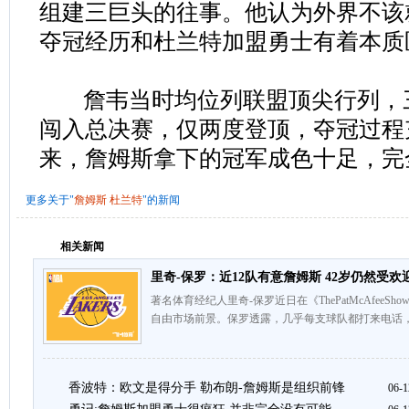
组建三巨头的往事。他认为外界不该
夺冠经历和杜兰特加盟勇士有着本质
詹韦当时均位列联盟顶尖行列，
闯入总决赛，仅两度登顶，夺冠过程
来，詹姆斯拿下的冠军成色十足，完
更多关于"
詹姆斯
杜兰特
"的新闻
相关新闻
里奇-保罗：近12队有意詹姆斯 42岁仍然受欢
著名体育经纪人里奇-保罗近日在《ThePatMcAfee
自由市场前景。保罗透露，几乎每支球队都打来电话，
香波特：欧文是得分手 勒布朗-詹姆斯是组织前锋
06-1