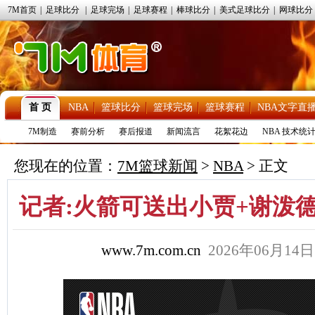
7M首页
|
足球比分
|
足球完场
|
足球赛程
|
棒球比分
|
美式足球比分
|
网球比分
首 页
NBA
篮球比分
篮球完场
篮球赛程
NBA文字直
7M制造
赛前分析
赛后报道
新闻流言
花絮花边
NBA 技术统
您现在的位置：
7M篮球新闻
>
NBA
> 正文
记者:火箭可送出小贾+谢泼德
www.7m.com.cn
2026年06月14