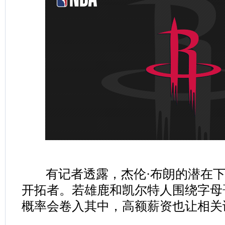
有记者透露，杰伦·布朗的潜在下
开拓者。若雄鹿和凯尔特人围绕字母
概率会卷入其中，高额薪资也让相关