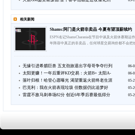
05-1
相关新闻
Shams:阿门是火箭非卖品 今夏有望顶薪续约
ESPN名记ShamsCharania在节目中谈及火箭休
年阵容中真正的非卖品，任何球星交易询价都不会把他摆
无缘引进希腊巨兽 五支劲旅退出字母哥争夺行列
06-0
太阳更赚！一年后重评KD交易：火箭B+ 太阳A-
06-0
落叶归根！哈登心愿曝光 渴望重返火箭终老生涯
05-2
巴克利：我在火箭表现垃圾 但数据仍比追梦好
05-2
雷霆不敌马刺单场82分 创近6年季后赛最低得分
05-2