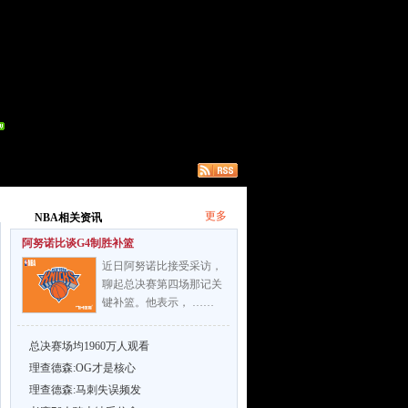
更多
NBA相关资讯
阿努诺比谈G4制胜补篮
近日阿努诺比接受采访，
聊起总决赛第四场那记关
键补篮。他表示， ……
总决赛场均1960万人观看
理查德森:OG才是核心
理查德森:马刺失误频发