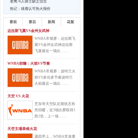
老鹰76人骑士缺乏信念
热记：雄鹿认可热火报价
赛前
赛后
新闻
花絮
达拉斯飞翼VS金州女武神
WNBA常规赛：达拉斯飞
翼VS金州女武神达拉斯
飞翼最近一场比 ……
WNBA前瞻：火焰VS节奏
WNBA常规赛：波特兰火
焰VS多伦多节奏波特兰
火焰最近一场比 ……
天空 VS 火花
芝加哥天空队近期状态有
所回暖，近5场比赛取得3
胜2负，上一场 ……
天空主場恭候火花
週四早上，WNBA常規賽