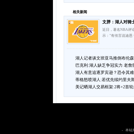
相关新闻
文胖：湖人对骑
近日，著名NBA评论
示："有传言说迪恩
湖人记者谈文班亚马推倒布伦森
巴克利:湖人缺乏争冠实力 老
湖人有意追逐罗宾逊？恐令其难
蒂格怒喷湖人:若优先续约里夫
美记晒湖人交易框架:2将+2首
-
本站