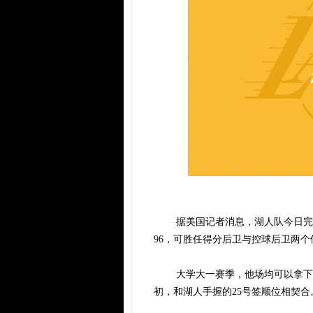
据美国记者消息，湖人队今日完成对
96，可胜任得分后卫与控球后卫两
大学大一赛季，他场均可以拿下15.
初，和湖人手握的25号签顺位相契合