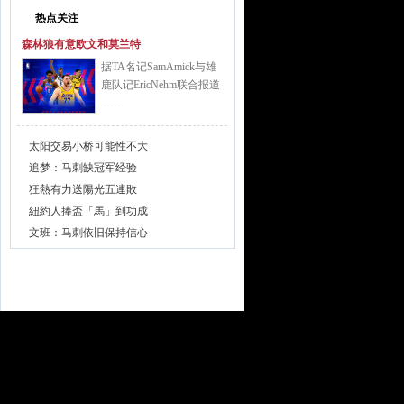
热点关注
森林狼有意欧文和莫兰特
据TA名记SamAmick与雄
鹿队记EricNehm联合报道
……
太阳交易小桥可能性不大
追梦：马刺缺冠军经验
狂熱有力送陽光五連敗
紐約人捧盃「馬」到功成
文班：马刺依旧保持信心