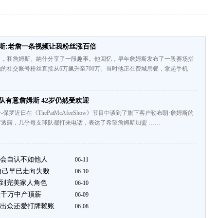
斯:老詹一条视频让我粉丝涨百倍
目，和詹姆斯、纳什分享了一段趣事。他回忆，早年詹姆斯发布了一段赛场指
的社交账号粉丝直接从6万飙升至700万。当时他正在费城用餐，拿起手机
2队有意詹姆斯 42岁仍然受欢迎
保罗近日在《ThePatMcAfeeShow》节目中谈到了旗下客户勒布朗·詹姆斯的
透露，几乎每支球队都打来电话，表达了希望詹姆斯加盟 ……
会自认不如他人
06-11
自己早已走向失败
06-10
做到完美家人角色
06-10
2千万中产顶薪
06-09
出众还爱打牌赖账
06-08