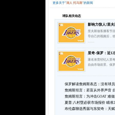
更多关于"
湖人
托马斯
"的新闻
球队相关动态
影响力惊人!里夫
里夫斯做客播客节
导自己的视频后，他
……
里奇-保罗：近1
著名体育经纪人里奇-
自由市场前景。保罗
保罗解读詹姆斯表态：没有球员
詹姆斯坦言：若盲从外界声音 
詹姆斯坦言：为冲击GOAT 难
夏普:八村塁必获市场报价 瞄准
布伦森聊选秀届与东契奇：天赋