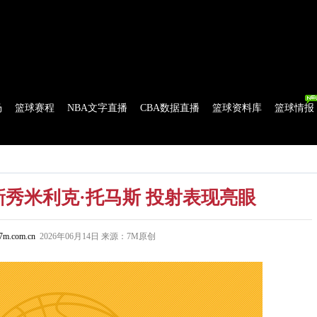
球比分
|
美式足球比分
|
网球比分
|
足球资讯
|
足球资料库
|
APP下载
场
篮球赛程
NBA文字直播
CBA数据直播
篮球资料库
篮球情报
流言
花絮花边
NBA 技术统计
WNBA 技术统计
秀米利克·托马斯 投射表现亮眼
m.com.cn
2026年06月14日 来源：7M原创