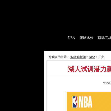
7M首页
|
足球比分
|
足球完场
|
足球赛程
|
棒
首 页
NBA
篮球比分
篮球完
7M制造
赛前分析
赛后报道
新闻
您现在的位置：
7M篮球新闻
>
NBA
> 正文
湖人试训潜力新
www.7