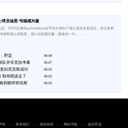
士球员迪恩·韦德感兴趣
员、ESPN记者BrianWindhorst在节目中谈到了湖人相关交易流言。该记者表
·韦德和湖人有联系，湖人对他感兴趣，顺便说一句， ……
：野蛮
06-09
詹留队并非竞技考量
06-07
复刻尼克斯成功
06-05
斯 勒布朗该走了
06-02
轮换鹈鹕悍将琼斯
06-02
声明
- -
联系我们
- -
报告错误
- -
网站导航
- -
返回页顶
-