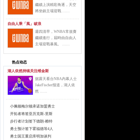
繼續上演精彩角逐，天空
將坐鎮主場迎戰 ……
自由人乘「風」破浪
週四清早，WNBA常規賽
繼續進行，屆時由自由人
主場迎戰暴風。 ……
热点动态
湖人依然持续关注维金斯
据露天看台NBA内幕人士
JakeFischer报道，湖人依
然 ……
小佩顿梅尔顿承诺加盟勇士
开拓者将签亚历克斯-里斯
步行者计划签下德朗-赖特
勇士预计签下霍福德等4人
勇士国王重启库明加谈判