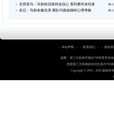
文班亚马：马刺依旧保持这信心 系列赛尚未结束
06-1
名记：马刺未被击溃 两队均面临独特心理考验
06-1
-
本站声明
- -
联系我们
- -
报告错
提醒：第三方机构可能在7M体育宣传
您跟第三方机构的任何交易与7M
Copyright © 2003 -
2026 版权所有 w