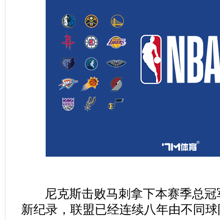
尼克斯击败马刺拿下本赛季总冠军
新纪录，联盟已经连续八年由不同球