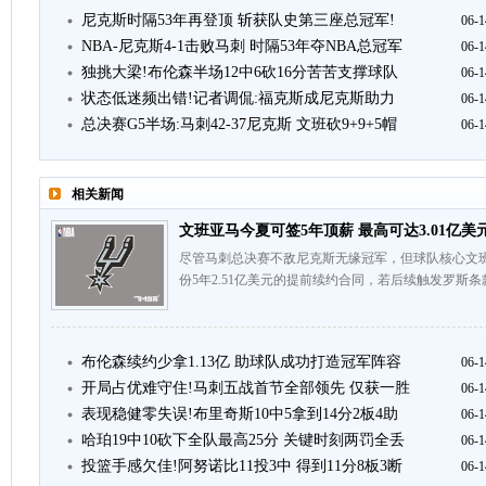
尼克斯时隔53年再登顶 斩获队史第三座总冠军!
06-1
NBA-尼克斯4-1击败马刺 时隔53年夺NBA总冠军
06-1
独挑大梁!布伦森半场12中6砍16分苦苦支撑球队
06-1
状态低迷频出错!记者调侃:福克斯成尼克斯助力
06-1
总决赛G5半场:马刺42-37尼克斯 文班砍9+9+5帽
06-1
相关新闻
文班亚马今夏可签5年顶薪 最高可达3.01亿美
尽管马刺总决赛不敌尼克斯无缘冠军，但球队核心文
份5年2.51亿美元的提前续约合同，若后续触发罗斯条
布伦森续约少拿1.13亿 助球队成功打造冠军阵容
06-1
开局占优难守住!马刺五战首节全部领先 仅获一胜
06-1
表现稳健零失误!布里奇斯10中5拿到14分2板4助
06-1
哈珀19中10砍下全队最高25分 关键时刻两罚全丢
06-1
投篮手感欠佳!阿努诺比11投3中 得到11分8板3断
06-1