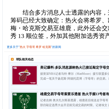
结合多方消息人士透露的内容，
筹码已经大致确定：热火会将希罗、
梅・哈克斯交易至雄鹿，此外还会交出
秀 13 顺位签，外加其他附加选秀资
更多关于"
热火
字母哥
希罗
哈克斯
"的新闻
球队相关动态
美记爆料:多队消息源称热火已接近敲定字母
据资深NBA记者马特·摩尔（MattMoore）援引
完成一笔关于扬尼斯·阿德托昆博（字母哥）的交易。
雄鹿交易字母哥索要乐透签 热火手握13号签
记者吉姆·奥夫扎尔斯基透露，雄鹿若后续送走字母
部仍敲定选秀大会开启前完成交易的时限。记者埃文·