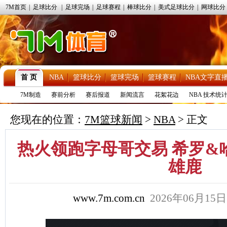
7M首页
|
足球比分
|
足球完场
|
足球赛程
|
棒球比分
|
美式足球比分
|
网球比分
首 页
NBA
篮球比分
篮球完场
篮球赛程
NBA文字直
7M制造
赛前分析
赛后报道
新闻流言
花絮花边
NBA 技术统
您现在的位置：
7M篮球新闻
>
NBA
> 正文
热火领跑字母哥交易 希罗&
雄鹿
www.7m.com.cn
2026年06月15