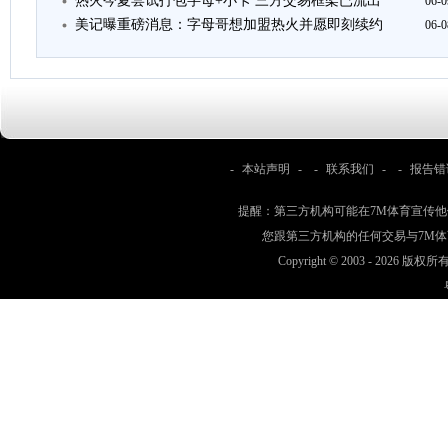
热火今夏尝试打包字母+小卡 三方交易框架已流出
06-0
美记曝重磅消息：字母哥想加盟热火并愿即刻续约
06-0
-
本站声明
- -
联系我们
- -
报告错
提醒：第三方机构可能在7M体育宣传
您跟第三方机构的任何交易与7M
Copyright © 2003 -
2026 版权所有 w