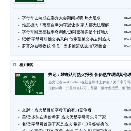
……
字母哥去向或在选秀大会期间揭晓 热火追求
06-0
难度极大！韦德自曝为夺冠让步 家人都无法理解
06-0
字母哥回应德拉季奇调侃:迈阿密确实是个好地方
06-0
记者:字母哥明确交易意向 他希望被交易去到热火
05-3
罗齐尔被曝收钱“诈伤” 因多抢篮板被扣3万贿金
05-2
相关新闻
热记：雄鹿认可热火报价 但仍然在观望其他
热火记者WesGoldberg在社交媒体上解读了关于
报价内容，并且相当认可，甚至一度考虑接受。但他们
文胖：热火是目前字母哥的有力竞争者
06-0
美记:多队在询价希罗 热火仍是字母哥头号下家
06-0
名记:字母哥首选下家是热火 希罗+13号签够换他
06-0