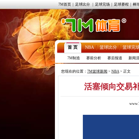
7M首页
|
足球比分
|
足球完场
|
足球赛程
|
棒
首 页
NBA
篮球比分
篮球完
7M制造
赛前分析
赛后报道
新闻
您现在的位置：
7M篮球新闻
>
NBA
> 正文
活塞倾向交易
www.7