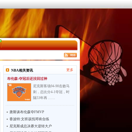
更多
NBA相关资讯
布伦森:夺冠后还没回过神
尼克斯客场94-90击败马
刺，总比分4-1夺冠，时
隔53年再 ……
唐斯谈布伦森夺FMVP
香波特:文班该找邓肯合练
尼克斯成总决赛大逆转大户