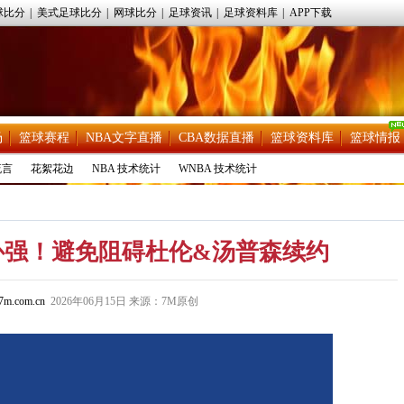
球比分
|
美式足球比分
|
网球比分
|
足球资讯
|
足球资料库
|
APP下载
场
篮球赛程
NBA文字直播
CBA数据直播
篮球资料库
篮球情报
流言
花絮花边
NBA 技术统计
WNBA 技术统计
补强！避免阻碍杜伦&汤普森续约
m.com.cn
2026年06月15日 来源：7M原创