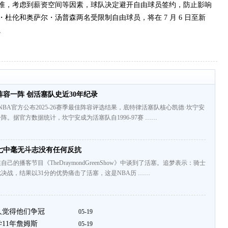
，考虑到薪资空间等因素，球队决定避开自由球员签约，防止影响
杜伦和奥萨尔・汤普森两名受限制自由球员，将在 7 月 6 日至新
。
容一阵 创活塞队史近30年纪录
NBA官方公布2025-26赛季最佳阵容评选结果，底特律活塞队核心凯德·坎宁安
阵。据官方数据统计，坎宁安成为活塞队自1996-97赛 ……
七中毫无斗志没有任何反抗
己的播客节目《TheDraymondGreenShow》中谈到了活塞。追梦表示：骑士
决战，结果以31分的优势痛击了活塞，这是NBA历 ……
人觉得他们争冠
05-19
11年詹姆斯
05-19