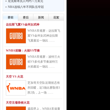
尼克斯球员人均约77万美元
NBA连续八年不同队伍夺冠
赛前
赛后
新闻
花絮
达拉斯飞翼VS金州女武神
WNBA常规赛：达拉斯飞
翼VS金州女武神达拉斯
飞翼最近一场比 ……
WNBA前瞻：火焰VS节奏
WNBA常规赛：波特兰火
焰VS多伦多节奏波特兰
火焰最近一场比 ……
天空 VS 火花
芝加哥天空队近期状态有
所回暖，近5场比赛取得3
胜2负，上一场 ……
天空主場恭候火花
週四早上，WNBA常規賽