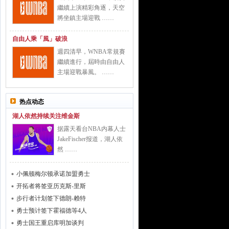
繼續上演精彩角逐，天空
將坐鎮主場迎戰 ……
自由人乘「風」破浪
週四清早，WNBA常規賽
繼續進行，屆時由自由人
主場迎戰暴風。 ……
热点动态
湖人依然持续关注维金斯
据露天看台NBA内幕人士
JakeFischer报道，湖人依
然 ……
小佩顿梅尔顿承诺加盟勇士
开拓者将签亚历克斯-里斯
步行者计划签下德朗-赖特
勇士预计签下霍福德等4人
勇士国王重启库明加谈判