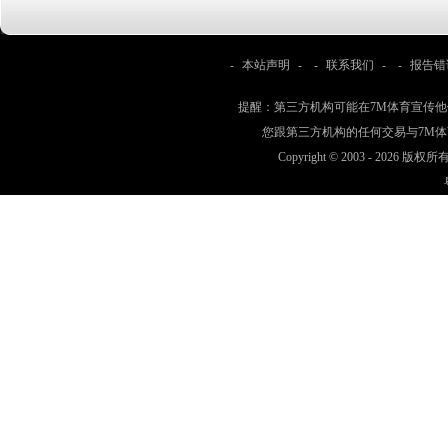
-
本站声明
- -
联系我们
- -
报告错
提醒：第三方机构可能在7M体育宣传
您跟第三方机构的任何交易与7M
Copyright © 2003 -
2026 版权所有 w