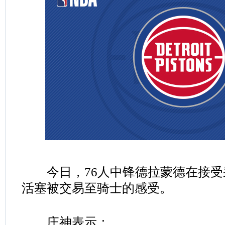
今日，76人中锋德拉蒙德在接受
活塞被交易至骑士的感受。
庄神表示：