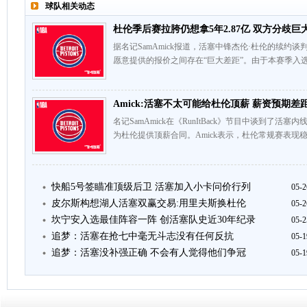
球队相关动态
杜伦季后赛拉胯仍想拿5年2.87亿 双方分歧巨
据名记SamAmick报道，活塞中锋杰伦·杜伦的续
愿意提供的报价之间存在“巨大差距”。由于本赛季入
Amick:活塞不太可能给杜伦顶薪 薪资预期差
名记SamAmick在《RunItBack》节目中谈到了
为杜伦提供顶薪合同。Amick表示，杜伦常规赛表现
快船5号签瞄准顶级后卫 活塞加入小卡问价行列
05-2
皮尔斯构想湖人活塞双赢交易:用里夫斯换杜伦
05-2
坎宁安入选最佳阵容一阵 创活塞队史近30年纪录
05-2
追梦：活塞在抢七中毫无斗志没有任何反抗
05-1
追梦：活塞没补强正确 不会有人觉得他们争冠
05-1