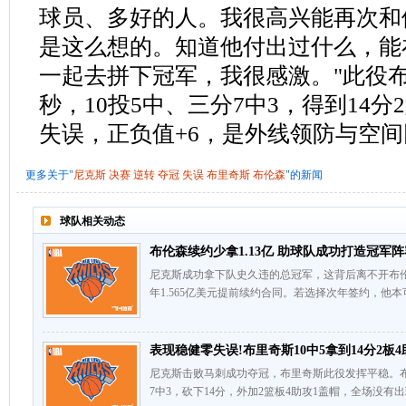
球员、多好的人。我很高兴能再次和
是这么想的。知道他付出过什么，能
一起去拼下冠军，我很感激。"此役布
秒，10投5中、三分7中3，得到14分
失误，正负值+6，是外线领防与空
更多关于"
尼克斯
决赛
逆转
夺冠
失误
布里奇斯
布伦森
"的新闻
球队相关动态
布伦森续约少拿1.13亿 助球队成功打造冠军阵
尼克斯成功拿下队史久违的总冠军，这背后离不开布伦
年1.565亿美元提前续约合同。若选择次年签约，他本可
表现稳健零失误!布里奇斯10中5拿到14分2板4
尼克斯击败马刺成功夺冠，布里奇斯此役发挥平稳。布里
7中3，砍下14分，外加2篮板4助攻1盖帽，全场没有