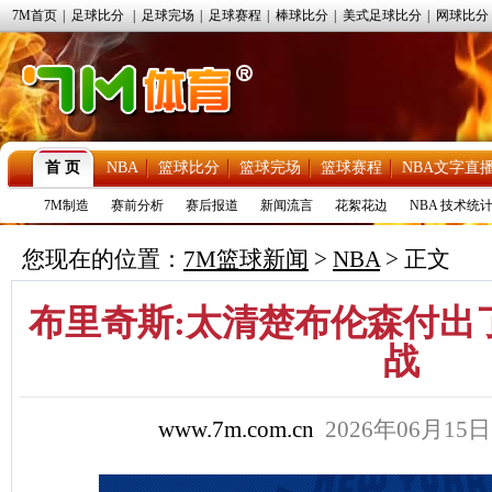
7M首页
|
足球比分
|
足球完场
|
足球赛程
|
棒球比分
|
美式足球比分
|
网球比分
首 页
NBA
篮球比分
篮球完场
篮球赛程
NBA文字直
7M制造
赛前分析
赛后报道
新闻流言
花絮花边
NBA 技术统
您现在的位置：
7M篮球新闻
>
NBA
> 正文
布里奇斯:太清楚布伦森付出
战
www.7m.com.cn
2026年06月15