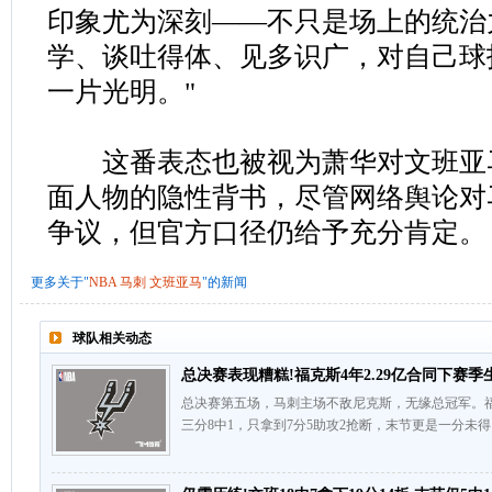
印象尤为深刻——不只是场上的统治
学、谈吐得体、见多识广，对自己球
一片光明。"
这番表态也被视为萧华对文班亚
面人物的隐性背书，尽管网络舆论对
争议，但官方口径仍给予充分肯定。
更多关于"
NBA
马刺
文班亚马
"的新闻
球队相关动态
总决赛表现糟糕!福克斯4年2.29亿合同下赛季
总决赛第五场，马刺主场不敌尼克斯，无缘总冠军。福
三分8中1，只拿到7分5助攻2抢断，末节更是一分未