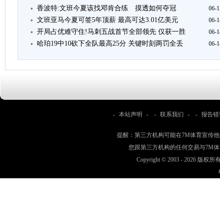
香波特:文班今夏该找邓肯合练 摸透如何夺冠
06-1
文班亚马今夏可签5年顶薪 最高可达3.01亿美元
06-1
开局占优难守住!马刺五战首节全部领先 仅获一胜
06-1
哈珀19中10砍下全队最高25分 关键时刻两罚全丢
06-1
-
本站声明
- -
联系我们
- -
报告错
提醒：第三方机构可能在7M体育宣传
您跟第三方机构的任何交易与7M
Copyright © 2003 -
2026 版权所有 w