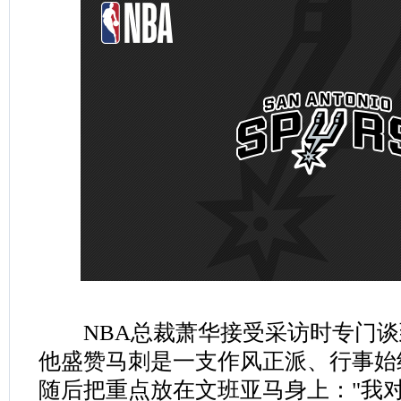
NBA总裁萧华接受采访时专门谈
他盛赞马刺是一支作风正派、行事始
随后把重点放在文班亚马身上："我