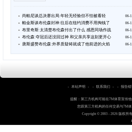
尚帕尼谈总决赛出局:年轻无经验但不怕被看轻
06-1
帕金斯谈布伦森封神:往后在纽约消费不用掏钱了
06-1
布里奇斯:太清楚布伦森付出了什么 感恩同场作战
06-1
布伦森:夺冠后还没回过神 和父亲共享这刻更开心
06-1
唐斯盛赞布伦森:外界质疑铸就成了他前进的火焰
06-1
-
本站声明
- -
联系我们
- -
报告错
提醒：第三方机构可能在7M体育宣传
您跟第三方机构的任何交易与7M
Copyright © 2003 -
2026 版权所有 w