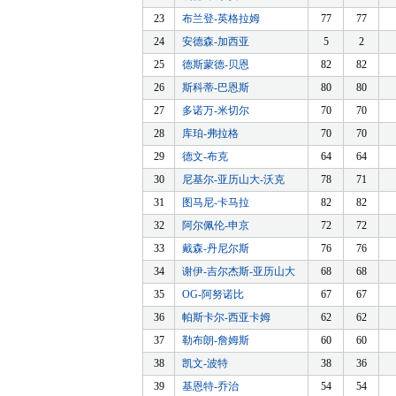
23
布兰登-英格拉姆
77
77
24
安德森-加西亚
5
2
25
德斯蒙德-贝恩
82
82
26
斯科蒂-巴恩斯
80
80
27
多诺万-米切尔
70
70
28
库珀-弗拉格
70
70
29
德文-布克
64
64
30
尼基尔-亚历山大-沃克
78
71
31
图马尼-卡马拉
82
82
32
阿尔佩伦-申京
72
72
33
戴森-丹尼尔斯
76
76
34
谢伊-吉尔杰斯-亚历山大
68
68
35
OG-阿努诺比
67
67
36
帕斯卡尔-西亚卡姆
62
62
37
勒布朗-詹姆斯
60
60
38
凯文-波特
38
36
39
基恩特-乔治
54
54