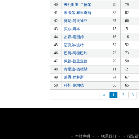
40
朱利叶斯-兰德尔
79
79
41
米卡尔-布里奇斯
82
82
42
德尼-阿夫迪亚
67
66
43
贝兹-姆本
15
5
44
杰森-塔图姆
16
16
45
迈克尔-波特
52
52
46
巴姆-阿德巴约
73
73
47
佩顿-普里查德
79
50
48
肯尼迪-钱德勒
11
2
49
莱恩-罗林斯
74
67
50
科怀-伦纳德
65
65
«
1
2
3
-
本站声明
- -
联系我们
- -
报告错