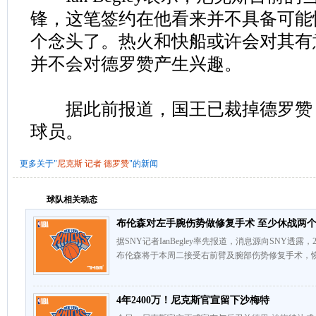
锋，这笔签约在他看来并不具备可能
个念头了。热火和快船或许会对其有
并不会对德罗赞产生兴趣。
据此前报道，国王已裁掉德罗赞
球员。
更多关于"
尼克斯
记者
德罗赞
"的新闻
球队相关动态
布伦森对左手腕伤势做修复手术 至少休战两
据SNY记者IanBegley率先报道，消息源向SNY透露
布伦森将于本周二接受右前臂及腕部伤势修复手术，恢
4年2400万！尼克斯官宣留下沙梅特