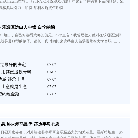
amsCharania在节目《STRAIGHTSHOOTER》中谈到了詹姆斯下家的话题。Sh
身就极具吸引力，帕特·莱利和斯波尔斯特 ……
反对乐透区选白人中锋 白伦纳德
节目中坦白了自己对选秀策略的偏见。Skip直言：我曾经极力反对在乐透区选择
德就是最典型的例子。很长一段时间以来这些白人高塔虽然在大学赛场 ……
过最好的决定
07-07
许用其已退役号码
07-07
达威 继承十号
07-07
 生意就是生意
07-07
宣续约维金斯
07-07
易:热火筹码最优 还达字母心愿
今日召开发布会，对外解读将字母哥交易至热火的相关考量。霍斯特坦言，热