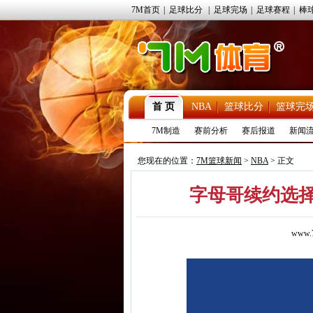
7M首页
|
足球比分
|
足球完场
|
足球赛程
|
棒
首 页
NBA
篮球比分
篮球完
7M制造
赛前分析
赛后报道
新闻
您现在的位置：
7M篮球新闻
>
NBA
> 正文
字母哥续约选择一
www.7