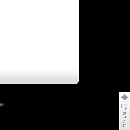
确性，
。