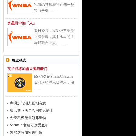
WNBA常规赛将迎来一场
实力悬殊 ……
水星目中無「人」
週日凌晨，WNBA常規賽
上演爭奪，其中水星將主
場迎戰自由人。 ……
热点动态
瓦兰或将加盟立陶宛豪门
ESPN名记ShamsCharania
援引联盟消息源消息，掘
……
库明加与湖人互相有意
班巴签下两年合同重返爵士
火箭积极兜售范弗里特
Shams：老詹可接受底薪
阿尔达马加盟独行侠