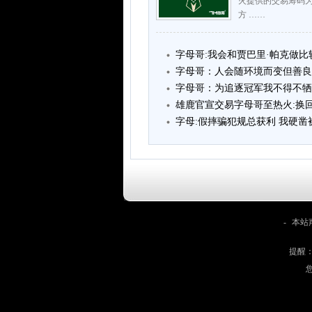
火提供的交易筹码
方 ……
字母哥:我会和贾巴里·帕克做比
字母哥：人会随环境而变但善良
字母哥：为追逐冠军我不得不牺
雄鹿官宣交易字母哥至热火:换
字母:假摔骗犯规总获利 我硬
-
本站
提醒