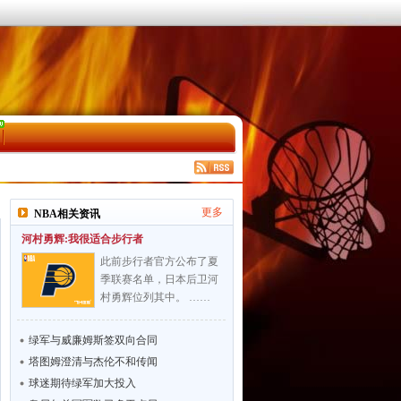
更多
NBA相关资讯
河村勇辉:我很适合步行者
此前步行者官方公布了夏
季联赛名单，日本后卫河
村勇辉位列其中。 ……
绿军与威廉姆斯签双向合同
塔图姆澄清与杰伦不和传闻
球迷期待绿军加大投入