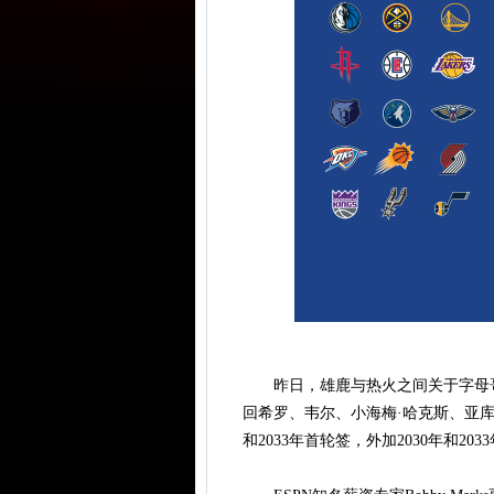
昨日，雄鹿与热火之间关于字母哥
回希罗、韦尔、小海梅·哈克斯、亚库乔
和2033年首轮签，外加2030年和20