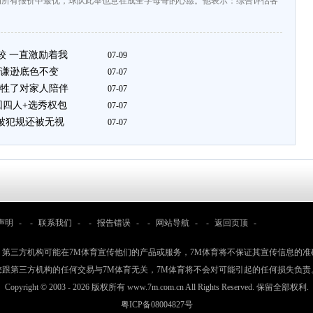
为所有报价中最优，球队此举也意在成全字母哥的心愿。他表示：综合评估各
较 一直激励着我
07-09
谦逊底色不变
07-07
牲了对家人陪伴
07-07
回四人+选秀权包
07-07
凿被犯规还被无视
07-07
声明
- -
联系我们
- -
报告错误
- -
网站导航
- -
返回页顶
-
：第三方机构可能在7M体育宣传他们的产品或服务，7M体育将不保证其宣传信息的准
您跟第三方机构的任何交易与7M体育无关，7M体育将不会对可能引起的任何损失负责
Copyright © 2003 -
2026 版权所有 www.7m.com.cn All Rights Reserved. 保留全部权利.
粤ICP备08004827号