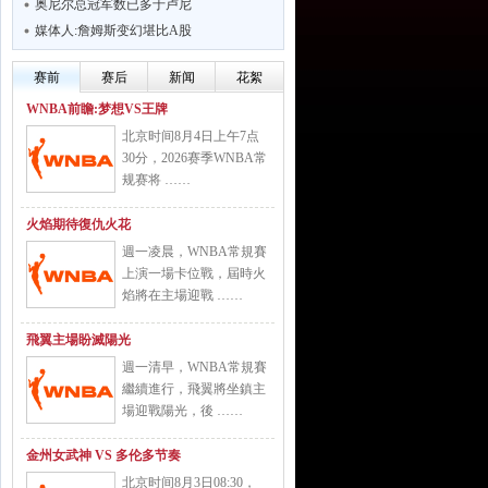
奥尼尔总冠军数已多于卢尼
媒体人:詹姆斯变幻堪比A股
赛前
赛后
新闻
花絮
WNBA前瞻:梦想VS王牌
北京时间8月4日上午7点
30分，2026赛季WNBA常
规赛将 ……
火焰期待復仇火花
週一凌晨，WNBA常規賽
上演一場卡位戰，屆時火
焰將在主場迎戰 ……
飛翼主場盼滅陽光
週一清早，WNBA常規賽
繼續進行，飛翼將坐鎮主
場迎戰陽光，後 ……
金州女武神 VS 多伦多节奏
北京时间8月3日08:30，