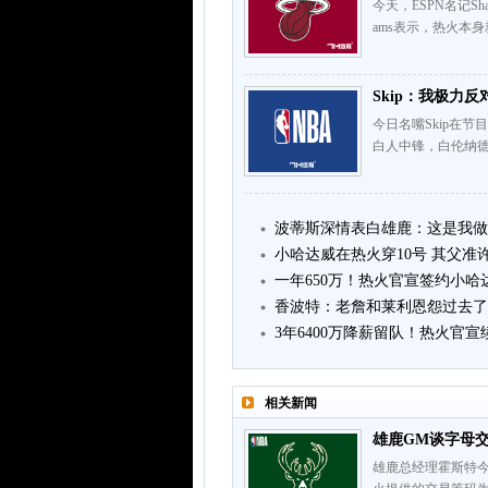
今天，ESPN名记Sh
ams表示，热火本
Skip：我极力
今日名嘴Skip在
白人中锋，白伦纳
波蒂斯深情表白雄鹿：这是我做
小哈达威在热火穿10号 其父准
一年650万！热火官宣签约小哈
香波特：老詹和莱利恩怨过去了
3年6400万降薪留队！热火官
相关新闻
雄鹿GM谈字母交
雄鹿总经理霍斯特