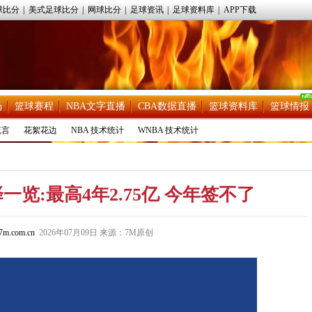
球比分
|
美式足球比分
|
网球比分
|
足球资讯
|
足球资料库
|
APP下载
场
篮球赛程
NBA文字直播
CBA数据直播
篮球资料库
篮球情报
流言
花絮花边
NBA 技术统计
WNBA 技术统计
览:最高4年2.75亿 今年签不了
m.com.cn
2026年07月09日 来源：7M原创