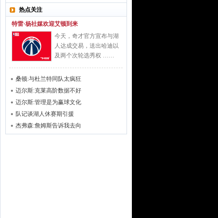
热点关注
特雷·杨社媒欢迎艾顿到来
今天，奇才官方宣布与湖
人达成交易，送出哈迪以
及两个次轮选秀权 ……
桑顿:与杜兰特同队太疯狂
迈尔斯:克莱高阶数据不好
迈尔斯:管理是为赢球文化
队记谈湖人休赛期引援
杰弗森:詹姆斯告诉我去向