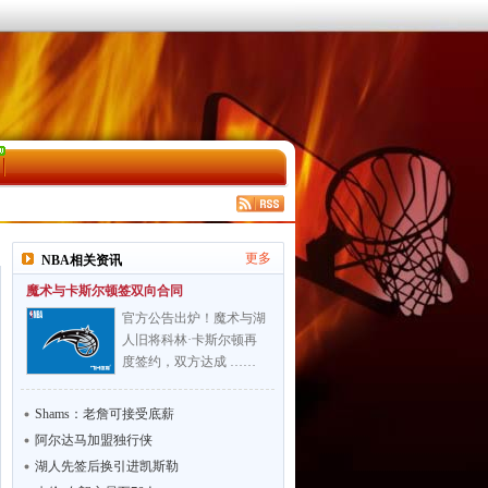
更多
NBA相关资讯
魔术与卡斯尔顿签双向合同
官方公告出炉！魔术与湖
人旧将科林·卡斯尔顿再
度签约，双方达成 ……
Shams：老詹可接受底薪
阿尔达马加盟独行侠
湖人先签后换引进凯斯勒