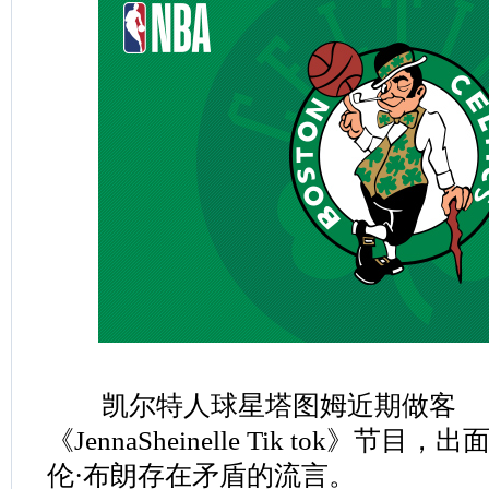
凯尔特人球星塔图姆近期做客
《JennaSheinelle Tik tok》
伦·布朗存在矛盾的流言。