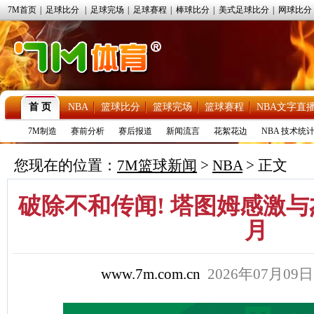
7M首页
|
足球比分
|
足球完场
|
足球赛程
|
棒球比分
|
美式足球比分
|
网球比分
首 页
NBA
篮球比分
篮球完场
篮球赛程
NBA文字直
7M制造
赛前分析
赛后报道
新闻流言
花絮花边
NBA 技术统
您现在的位置：
7M篮球新闻
>
NBA
> 正文
破除不和传闻! 塔图姆感激
月
www.7m.com.cn
2026年07月09