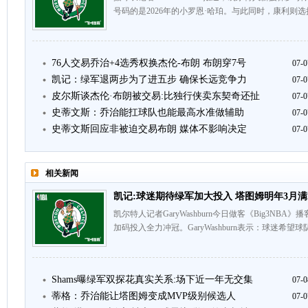
号码的是2026年的小罗恩·哈珀。与此同时，康利则选
76人交易乔治+4选秀权换杰伦-布朗 布朗穿7号
07-0
凯记：绿军退两步为了进五步 确保长远竞争力
07-0
皮尔斯谈杰伦·布朗被交易:比独行侠卖东契奇还扯
07-0
史蒂文斯：乔治能扛球队也能最高水准做辅助
07-0
史蒂文斯回应非被迫交易布朗 媒体不影响决定
07-0
相关新闻
凯记:球迷期待绿军加大投入 塔图姆明年3月满
凯尔特人记者GaryWashburn今日做客《Big3N
加码投入全力冲冠。GaryWashburn表示：球迷希望
Shams曝绿军双探花真实关系:场下近一年无交集
07-0
蒂格：乔治能让塔图姆变成MVP级别候选人
07-0