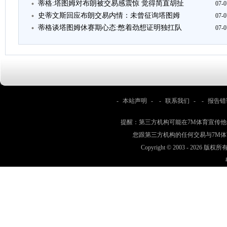
蒂格:塔图姆对布朗被交易感震惊 觉得简直胡扯
07-0
史蒂文斯回应布朗交易内情：未曾征询塔图姆
07-0
蒂格谈塔图姆休赛期心态:憋着劲想证明独扛队
07-0
-
本站声明
- -
联系我们
- -
报告错
提醒：第三方机构可能在7M体育宣传
您跟第三方机构的任何交易与7M
Copyright © 2003 -
2026 版权所有 w