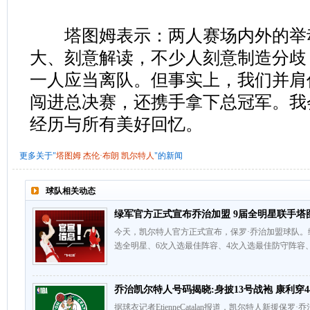
塔图姆表示：两人赛场内外的举
大、刻意解读，不少人刻意制造分歧
一人应当离队。但事实上，我们并肩
闯进总决赛，还携手拿下总冠军。我
经历与所有美好回忆。
更多关于"
塔图姆
杰伦·布朗
凯尔特人
"的新闻
球队相关动态
绿军官方正式宣布乔治加盟 9届全明星联手塔
今天，凯尔特人官方正式宣布，保罗·乔治加盟球队。
选全明星、6次入选最佳阵容、4次入选最佳防守阵容、201
乔治凯尔特人号码揭晓:身披13号战袍 康利穿4
据球衣记者EtienneCatalan报道，凯尔特人新援保