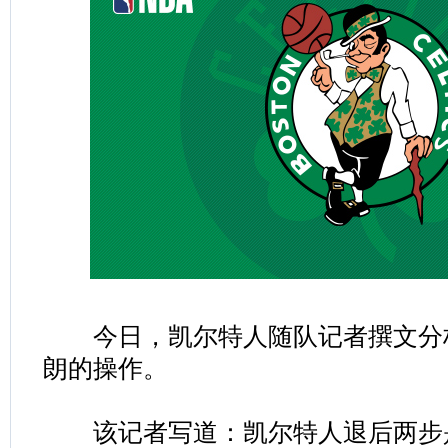
今日，凯尔特人随队记者撰文分析
朗的操作。
该记者写道：凯尔特人退后两步