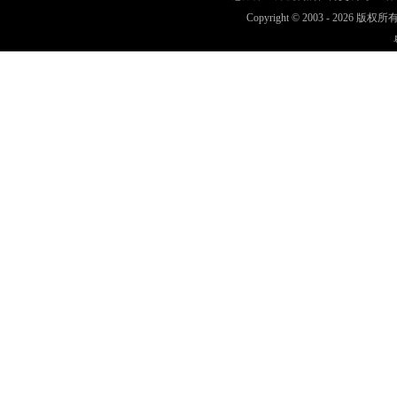
Copyright © 2003 -
2026 版权所有 w