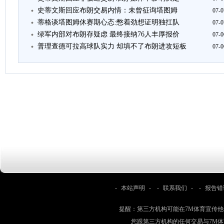
史蒂文斯回应布朗交易内情：未曾征询塔图姆
07-0
蒂格谈塔图姆休赛期心态:憋着劲想证明独扛队
07-0
绿军内部对布朗存疑虑 最终接纳76人丰厚报价
07-0
普理查德可拉高球队实力 却填不了布朗进攻短板
07-0
-
本站声明
- -
联系我们
- -
报告错
提醒：第三方机构可能在7M体育宣传
您跟第三方机构的任何交易与7M