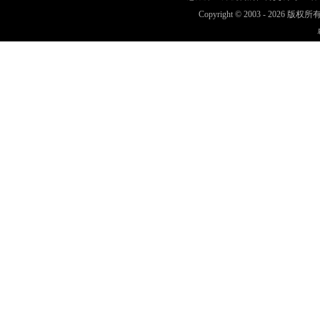
Copyright © 2003 -
2026 版权所有 w