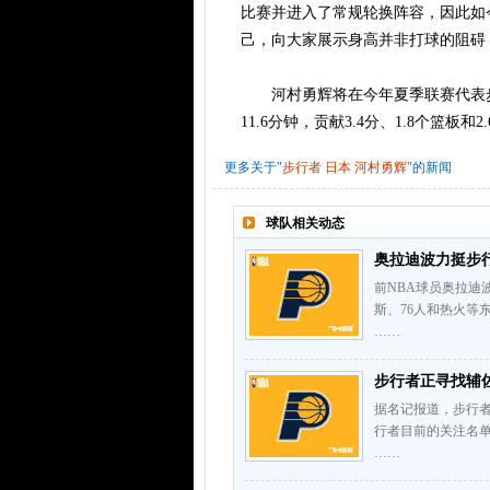
比赛并进入了常规轮换阵容，因此如
己，向大家展示身高并非打球的阻碍
河村勇辉将在今年夏季联赛代表步行者
11.6分钟，贡献3.4分、1.8个篮板和2
更多关于"
步行者
日本
河村勇辉
"的新闻
球队相关动态
奥拉迪波力挺步
前NBA球员奥拉迪
斯、76人和热火等
……
步行者正寻找辅
据名记报道，步行
行者目前的关注名
……