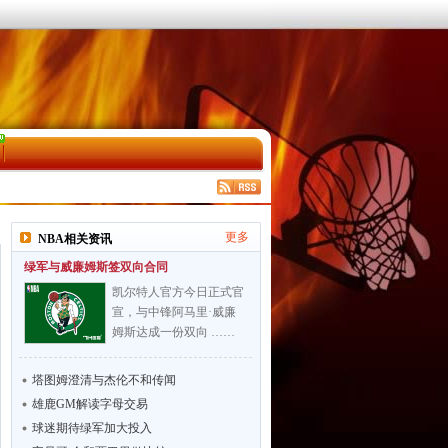
更多
NBA相关资讯
绿军与威廉姆斯签双向合同
凯尔特人官方今日正式官
宣，与中锋阿马里·威廉
姆斯达成一份双向 ……
塔图姆澄清与杰伦不和传闻
雄鹿GM解读字母交易
球迷期待绿军加大投入