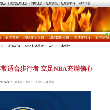
球比分
|
美式足球比分
|
网球比分
|
足球资讯
|
足球资料库
|
APP下载
场
篮球赛程
NBA文字直播
CBA数据直播
篮球资料库
篮球情报
流言
花絮花边
NBA 技术统计
WNBA 技术统计
常适合步行者 立足NBA充满信心
m.com.cn
2026年07月09日 来源：7M原创