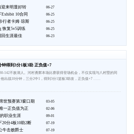
情迎来明显好转
06-27
ibit 10合同
06-25
步行者卡姆·琼斯
06-25
 恢复5v5训练
06-25
调回生涯最佳
06-23
钟得到3分1板3助 正负值+7
130-142不敌湖人。河村勇辉本场比赛获得登场机会，不仅实现与八村塁的同
出战10分钟，三分2中1，得到3分1篮板3助攻，正负值+7 ……
席世预赛第3窗口期
03-05
队唯一正负值为正
02-06
的职业生涯
09-01
0分4板10助2断
07-19
5 公牛击败爵士
07-19