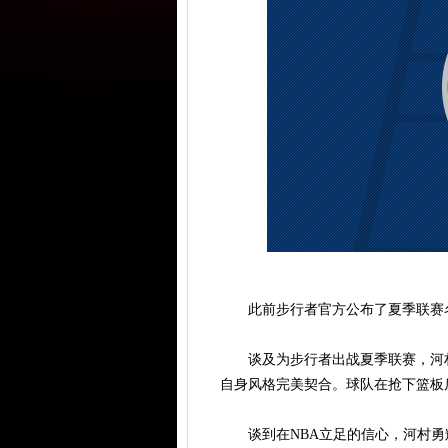
此前步行者官方公布了夏季联赛名
谈及为步行者出战夏季联赛，河村
自身风格完美契合。球队在抢下篮板
谈到在NBA立足的信心，河村勇