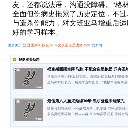
友，还都说法语，沟通没障碍。"格
全面但伤病史拖累了历史定位，不过
与造杀伤能力，对文班亚马增重后适
好的学习样本。
更多关于"
法国
国家队
队友
NBA
文班亚马
恩比德
马刺
"的新闻
球队相关动态
福克斯回顾空降马刺:不配合造星抱团 只奔圣
马刺总决赛1-4不敌尼克斯，德阿隆·福克斯系列赛
至马刺时的表态，福克斯当时直言："我根本没有所
……
最佳第六人魔咒延续30年:凯尔登也未能破咒
随着马刺总决赛1-4不敌尼克斯，凯尔登·约翰逊拿到20
条诡异纪录再续一程——自1995-96赛季托尼·库科奇