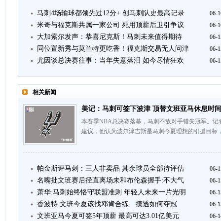
马刺4场输球都领先过12分+ 创马刺队史最高记录
06-1
米奇与福克斯共属一家公司 死用顶薪后卫引争议
06-1
大加索尔发声：恭喜尼克斯！马刺未来值得期待
06-1
同位置新秀与莫兰特更吃香！福克斯交易无人问津
06-1
尤因谈总决赛往事：当年失意落泪 如今尽情狂欢
06-1
相关新闻
美记：马刺可签下波津 顶替文班亚马休息时
本赛季NBA总决赛落幕，马刺不敌对手错失冠军。记者S
建议，他认为波尔津吉斯是马刺今夏理想的引援目标，
帕金斯评马刺：三人非卖品 其余球员全部待评估
06-1
名嘴批文班赛后径直离场未和布伦森握手:不大气
06-1
萧华:马刺始终恪守联盟准则 年轻人未来一片光明
06-1
香波特:文班今夏该找邓肯合练 摸透如何夺冠
06-1
文班亚马今夏可签5年顶薪 最高可达3.01亿美元
06-1