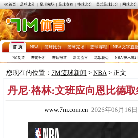
7M首页
|
足球比分
|
足球完场
|
足球赛程
|
棒球比分
|
美式足球比分
|
网球比分
首 页
NBA
篮球比分
篮球完场
篮球赛程
NBA文字直
7M制造
赛前分析
赛后报道
新闻流言
花絮花边
NBA 技术统
您现在的位置：
7M篮球新闻
>
NBA
> 正文
丹尼·格林:文班应向恩比德
www.7m.com.cn
2026年06月16