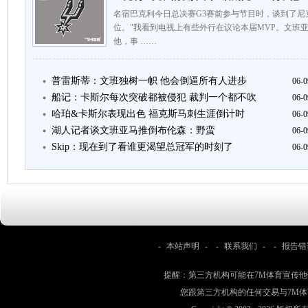
名宿巴克利今日总决赛G3赛前参与节目时，谈到了尼
位。"我看到电视上有些外行在议论本届MVP。文班
他，事 ……
普雷斯蒂：文班独树一帜 他会倒逼所有人进步
06-0
船记：卡斯尔每次突破都被侵犯 裁判一个都不吹
06-0
哈珀&卡斯尔表现出色 福克斯马刺生涯倒计时
06-0
湖人记者谈文班亚马推倒布伦森：野蛮
06-0
Skip：现在到了看谁更渴望总冠军的时刻了
06-0
-
本站声明
- -
联系我们
- -
报告错
提醒：第三方机构可能在7M体育宣传
您跟第三方机构的任何交易与7M