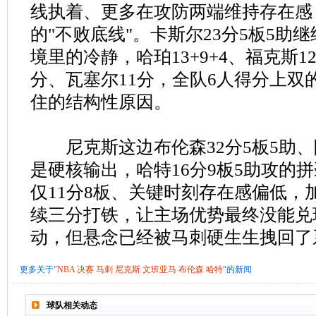
线执着、更多在攻防两端维持存在感
的"不败底线"。卡斯尔23分5板5助
境里的冷静，哈珀13+9+4、福克斯1
分、瓦塞尔11分，全队6人得分上双
住的结构性原因。
尼克斯这边布伦森32分5板5助、阿
是硬核输出，哈特16分9板5助攻的
仅11分8板、关键时刻存在感偏低，
续三分打铁，让主场优势最终没能兑现
动，但悬念已经被马刺硬生生拽回了
更多关于"
NBA
决赛
马刺
尼克斯
文班亚马
布伦森
哈特
"的新闻
球队相关动态