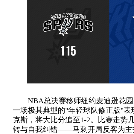
NBA总决赛移师纽约麦迪逊花园
一场极其典型的"年轻球队修正版"表现，
克斯，将大比分追至1-2。比赛走势
转与自我纠错——马刺开局反客为主打出