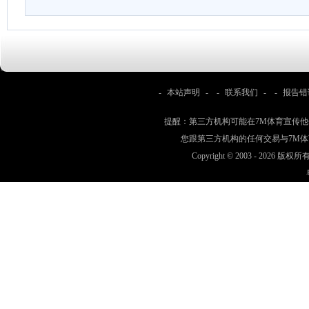
-
本站声明
- -
联系我们
- -
报告错
提醒：第三方机构可能在7M体育宣传
您跟第三方机构的任何交易与7M
Copyright © 2003 -
2026 版权所有 w