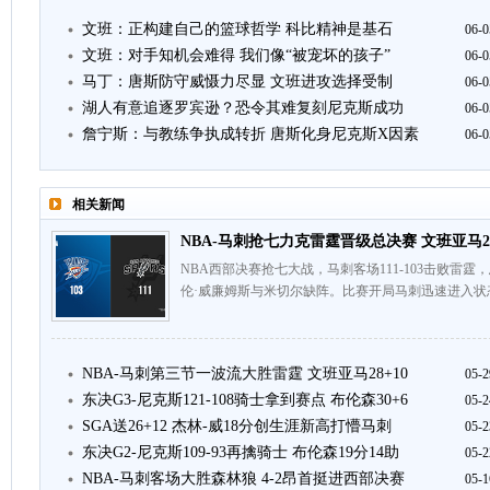
文班：正构建自己的篮球哲学 科比精神是基石
06-0
文班：对手知机会难得 我们像“被宠坏的孩子”
06-0
马丁：唐斯防守威慑力尽显 文班进攻选择受制
06-0
湖人有意追逐罗宾逊？恐令其难复刻尼克斯成功
06-0
詹宁斯：与教练争执成转折 唐斯化身尼克斯X因素
06-0
相关新闻
NBA-马刺抢七力克雷霆晋级总决赛 文班亚马22
NBA西部决赛抢七大战，马刺客场111-103击败雷霆
伦·威廉姆斯与米切尔缺阵。比赛开局马刺迅速进入状
NBA-马刺第三节一波流大胜雷霆 文班亚马28+10
05-2
东决G3-尼克斯121-108骑士拿到赛点 布伦森30+6
05-2
SGA送26+12 杰林-威18分创生涯新高打懵马刺
05-2
东决G2-尼克斯109-93再擒骑士 布伦森19分14助
05-2
NBA-马刺客场大胜森林狼 4-2昂首挺进西部决赛
05-1