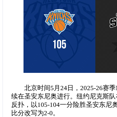
北京时间5月24日，2025-26赛
续在圣安东尼奥进行。纽约尼克斯队
反扑，以105-104一分险胜圣安东
比分改写为2-0。