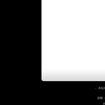
-
本站
提醒