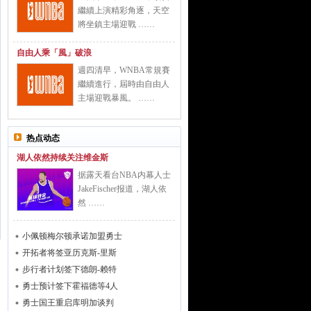
繼續上演精彩角逐，天空
將坐鎮主場迎戰 ……
自由人乘「風」破浪
週四清早，WNBA常規賽
繼續進行，屆時由自由人
主場迎戰暴風。 ……
热点动态
湖人依然持续关注维金斯
据露天看台NBA内幕人士
JakeFischer报道，湖人依
然 ……
小佩顿梅尔顿承诺加盟勇士
开拓者将签亚历克斯-里斯
步行者计划签下德朗-赖特
勇士预计签下霍福德等4人
勇士国王重启库明加谈判