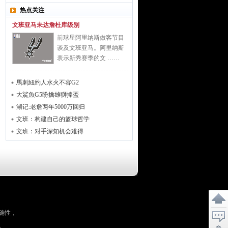
热点关注
文班亚马未达詹杜库级别
前球星阿里纳斯做客节目
谈及文班亚马。阿里纳斯
表示新秀赛季的文 ……
馬刺紐約人水火不容G2
大鯊魚G5盼擒雄獅捧盃
湖记:老詹两年5000万回归
文班：构建自己的篮球哲学
文班：对手深知机会难得
确性，
。