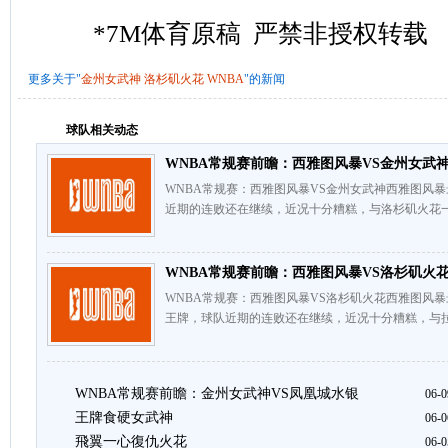
*7M体育原稿 严禁非授权转载
更多关于"
金州女武神
洛杉矶火花
WNBA
"的新闻
球队相关动态
WNBA常规赛前瞻：西雅图风暴VS金州女武
WNBA常规赛：西雅图风暴VS金州女武神西雅图风暴
近期的连败还在继续，近况十分糟糕，与洛杉矶火花一
WNBA常规赛前瞻：西雅图风暴VS洛杉矶火
WNBA常规赛：西雅图风暴VS洛杉矶火花西雅图风暴最
王牌，球队近期的连败还在继续，近况十分糟糕，与拉
WNBA常规赛前瞻：金州女武神VS凤凰城水银
06-0
王牌食硬女武神
06-0
飛翼一心復仇火花
06-0