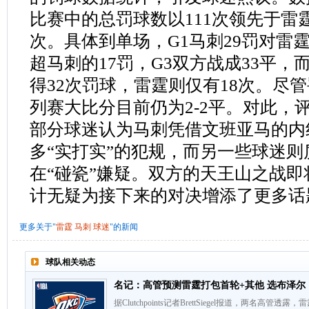
比赛中的总罚球数以111次领先于雷霆
次。具体到单场，G1马刺29罚对雷霆
超马刺的17罚，G3双方战成33平，
得32次罚球，雷霆则仅有18次。尽
列赛大比分目前仍为2-2平。对此，
部分球迷认为马刺凭借文班亚马的内
多“实打实”的犯规，而另一些球迷
在“碰瓷”嫌疑。双方的天王山之战
计无疑为接下来的对决增添了更多话
更多关于"
雷霆
马刺
球迷
"的新闻
球队相关动态
名记：高管预测雷霆打包首轮+其他 选布泽尔
据Clutchpoints记者BrettSiegel报道，两名