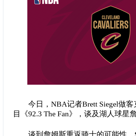
今日，NBA记者Brett Siegel
目《92.3 The Fan》，谈及湖人
谈到詹姆斯重返骑士的可能性，Sie