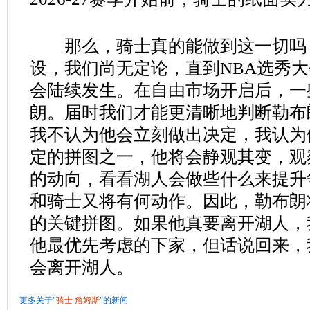
那么，骑士真的能做到这一切吗
设，我们尚无定论，直到NBA选秀
会陆续发生。在自由市场开启后，一
朗。届时我们才能更清晰地判断勒布
我不认为他会立刻做出决定，我认为
定的拼图之一，他将会静观其变，观
的动向，看看湖人会做些什么来提升
和骑士又将有何动作。因此，勒布朗
的关键拼图。如果他真要离开湖人，
他最优先考虑的下家，但话说回来，
会离开湖人。
更多关于"
骑士
詹姆斯
"的新闻