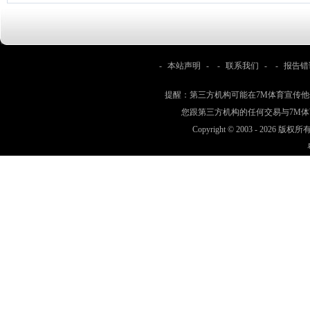
-
本站声明
- -
联系我们
- -
报告错
提醒：第三方机构可能在7M体育宣传
您跟第三方机构的任何交易与7M
Copyright © 2003 -
2026 版权所有 w