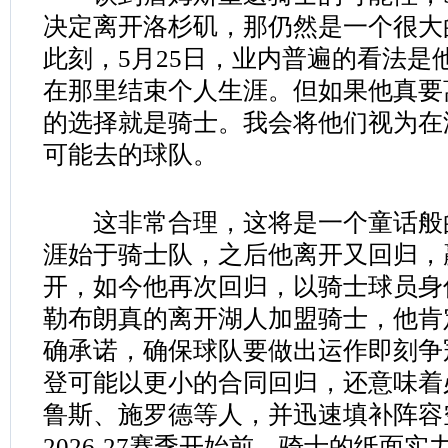
决定离开洛杉矶，那仍然是一个很大
此刻，5月25日，业内普遍的看法是
在那里结束个人生涯。但如果他真要
的选择就是骑士。我会将他们视为在
可能去的球队。
这非常合理，这将是一个童话般
涯始于骑士队，之后他离开又回归，
开，如今他再次回归，以骑士球员身
勒布朗真的离开湖人加盟骑士，他肯
确承诺，确保球队要做出运作即刻争
登可能以更小的合同回归，还意味着
鲁斯、施罗德等人，并迅速填补阵容
2026-27赛季开始前，骑士的纸面