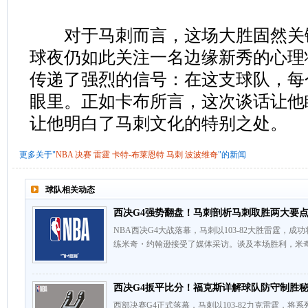
对于马刺而言，这场大胜固然关
球夜仍如此关注一名边缘新秀的心理
传递了强烈的信号：在这支球队，每
眼里。正如卡布所言，这次谈话让他
让他明白了马刺文化的特别之处。
更多关于"
NBA
决赛
雷霆
卡特-布莱恩特
马刺
波波维奇
"的新闻
球队相关动态
西决G4强势翻盘！马刺剖析马刺取胜两大要
NBA西决G4大战落幕，马刺以103-82大胜雷霆，成
练米奇・约翰逊接受了媒体采访。谈及本场胜利，米奇
西决G4扳平比分！福克斯详解球队防守制胜
西部决赛G4正式落幕，马刺以103-82力克雷霆，将