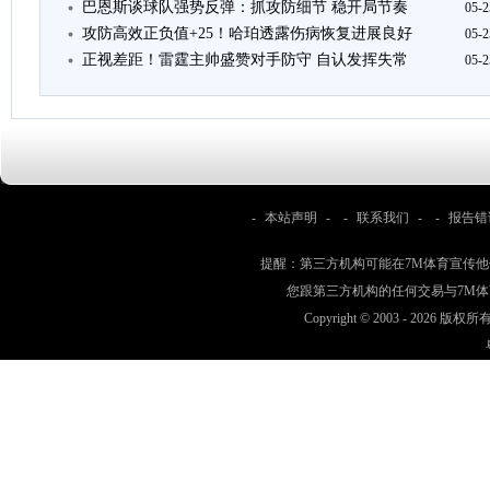
巴恩斯谈球队强势反弹：抓攻防细节 稳开局节奏
05-2
攻防高效正负值+25！哈珀透露伤病恢复进展良好
05-2
正视差距！雷霆主帅盛赞对手防守 自认发挥失常
05-2
-
本站声明
- -
联系我们
- -
报告错
提醒：第三方机构可能在7M体育宣传
您跟第三方机构的任何交易与7M
Copyright © 2003 -
2026 版权所有 w