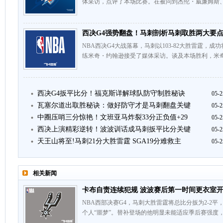
体采访，点评了本场比赛。在被问到杰伦・威廉姆斯、
西决G4强势翻盘！马刺剖析马刺取胜两大要
NBA西决G4大战落幕，马刺以103-82大胜雷霆，成
练米奇・约翰逊接受了媒体采访。谈及本场胜利，米奇
西决G4扳平比分！福克斯详解球队防守制胜秘诀
05-2
瓦塞尔道出取胜秘诀：做好防守才是马刺翻盘关键
05-2
中圈压哨三分惊艳！文班亚马炸裂33分正负值+29
05-2
西决上演精彩逆转！波波训话成马刺扳平比分关键
05-2
天王山将至!马刺21分大胜雷霆 SGA19分难救主
05-2
相关新闻
卡布自责连续犯规 波波赛后第一时间更衣室
NBA西部决赛G4，马刺大胜雷霆将总比分扳为2-2平
个人“噩梦”。替补登场的他明显未能适应季后赛强度