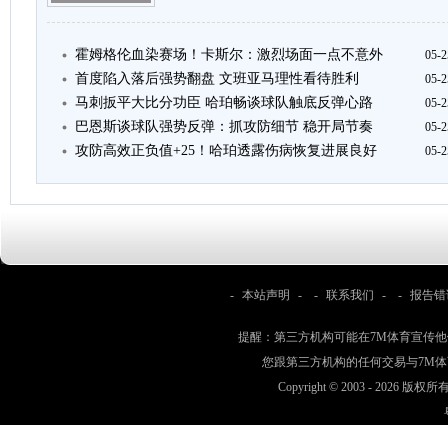
霍姆格伦血染赛场！卡斯尔：激烈场面一点不意外
05-2
首度陷入落后强势翻盘 文班亚马理性看待胜利
05-2
马刺扳平大比分功臣 哈珀畅谈球队触底反弹心路
05-2
巴恩斯谈球队强势反弹：抓攻防细节 稳开局节奏
05-2
攻防高效正负值+25！哈珀透露伤病恢复进展良好
05-2
-
本站声明
- -
联系我们
- -
报告错
提醒：第三方机构可能在7M体育宣传
您跟第三方机构的任何交易与7M
Copyright © 2003 -
2026 版权所有 w