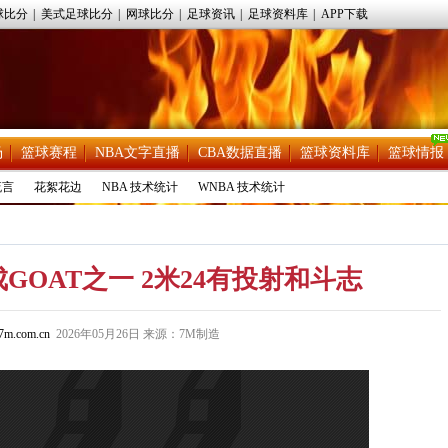
球比分
|
美式足球比分
|
网球比分
|
足球资讯
|
足球资料库
|
APP下载
场
篮球赛程
NBA文字直播
CBA数据直播
篮球资料库
篮球情报
流言
花絮花边
NBA 技术统计
WNBA 技术统计
GOAT之一 2米24有投射和斗志
m.com.cn
2026年05月26日 来源：7M制造