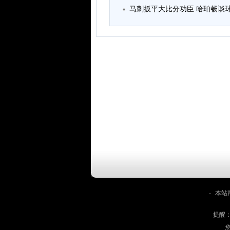
马刺扳平大比分功臣 哈珀畅谈
-
本站
提醒