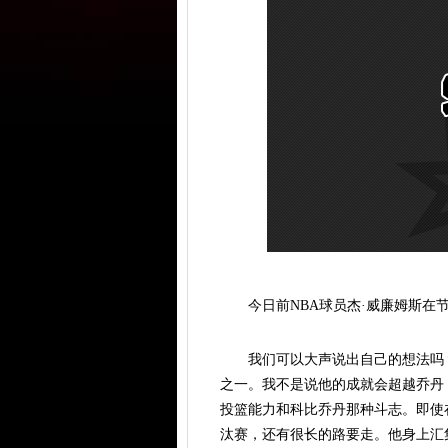
今日前NBA球员杰·威廉姆斯在节目
我们可以大声说出自己的想法吗？
之一。我不是说他的成就会超越乔丹，
投篮能力和科比乔丹那种斗志。即使
汰赛，还有很长的路要走。他身上汇