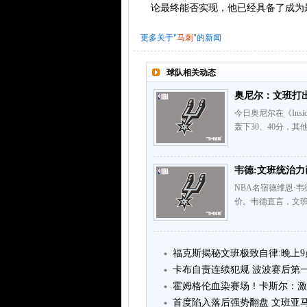
论最终能否实现，他已经具备了成为
更多关于"
马刺
"的新闻
球队相关动态
奥尼尔：文班打
今日奥尼尔在《Ins
轰下30、40分，
韦德:文班统治力
NBA名宿德维恩·
价。韦德直言，文班
福克斯揭秘文班极致自律:晚上
卡布自责连续犯规 波波赛后第
霍姆格伦血染赛场！卡斯尔：激
首度陷入落后强势翻盘 文班亚