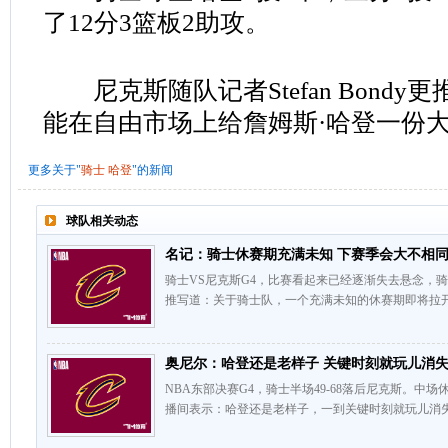
了12分3篮板2助攻。
尼克斯随队记者Stefan Bondy
能在自由市场上给詹姆斯·哈登一份
更多关于"
骑士
哈登
"的新闻
球队相关动态
名记：骑士休赛期充满未知 下赛季会大不相
骑士VS尼克斯G4，比赛看起来已经逐渐失去悬念，骑士落后
推写道：关于骑士队，一个充满未知的休赛期即将拉开
奥尼尔：哈登还是老样子 关键时刻就玩儿消
NBA东部决赛G4，骑士半场49-68落后尼克斯。中
播间表示：哈登还是老样子，一到关键时刻就玩儿消失