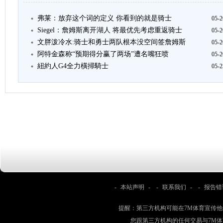
弗莱：放弃这个词的定义 你看到的就是骑士
05-2
Siegel：詹姆斯离开湖人 将最优先考虑重返骑士
05-2
文胖泼冷水:骑士和勇士两队根本没空间签詹姆斯
05-2
阿特金森称“预期得分赢了两场”遭名嘴狂喷
05-2
紐約人G4全力橫掃騎士
05-2
-
本站声明
- -
联系我们
- -
报告错
提醒：第三方机构可能在7M体育宣传
您跟第三方机构的任何交易与7M