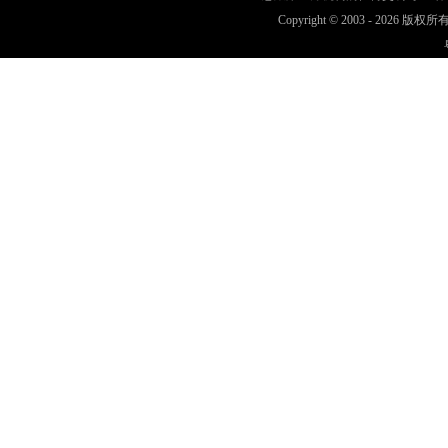
Copyright © 2003 -
2026 版权所有 w